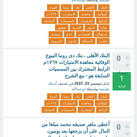
تعليمية
بواسطة
ابوعبدالله
البنك
الأهلى
بنك
روما
البيوع
الوفائية
معاهدة
الامتيازات
١٧٦٧م
الرابط
المشترك
المسميات
السابقة
نجاح
الدول
العربية
تحقيق
استقلال
اقتصادي
اتباع
سياسة
تغليب
المصالح
للدول
الأوروبية
البنك الأهلى ، بنك دى روما البيوع
0
الوفائية معاهدة الامتيازات ١٧٦٧م
الرابط المشترك بين المسميات
تصويتات
السابقة هو - مع الشرح
1
ديسمبر 23، 2025
سُئل
في تصنيف
أسئلة
إجابة
تعليمية
بواسطة
ابوعبدالله
البنك
الأهلى
بنك
روما
البيوع
الوفائية
معاهدة
الامتيازات
١٧٦٧م
الرابط
المشترك
المسميات
السابقة
أعطى ماهر صديقه محمد مبلغا من
0
المال على أن يرجعها بعد يومين،