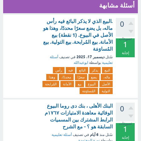
أسئلة مشابهة
.البيع الذي لا يذكر البائع فيه رأس
0
ماله، بل يضع سعرًا محددًا، وهذا هو
الأصل في البيوع. (1 نقطة) بيع
تصويتات
الأمانة. بيع المُرابحة. بيع التولية. بيع
1
المُساوَمَة
إجابة
ديسمبر 17، 2025
سُئل
في تصنيف
أسئلة
تعليمية
بواسطة
ابوعبدالله
البيع
يذكر
البائع
فيه
رأس
ماله،
يضع
سعرًا
محددًا،
وهذا
الأصل
البيوع
بيع
الأمانة
المُرابحة
التولية
المُساوَمَة
البنك الأهلى ، بنك دى روما البيوع
0
الوفائية معاهدة الامتيازات ١٧٦٧م
الرابط المشترك بين المسميات
تصويتات
السابقة هو ؟ - مع الشرح
1
6 أيام
سُئل
منذ
في تصنيف
أسئلة تعليمية
إجابة
بواسطة
نورة المجتهدة