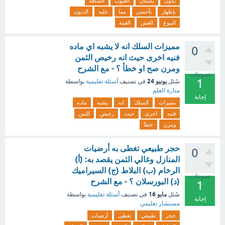
يكون
بكتمان
العيوب
السلعة
بإظهار
بأحسن
مما
عليه
الديون
البيوع
الغش
العينة
مميزات السلك انه لا يشبه اي ماده
0
فنيه اخرى حيث انه رخيص الثمن
ومرن صح او خطأ ؟ - مع الشرح
تصويتات
1
يونيو 24
سُئل
في تصنيف
أسئلة تعليمية
بواسطة
منارة العلم
إجابة
مميزات
السلك
انه
يشبه
ماده
فنيه
اخرى
حيث
رخيص
الثمن
ومرن
خطأ
حجر طبيعي تغطى به أرضيات
0
المنازل وغالي الثمن يقصد به: (أ)
الرخام (ب) البلاط (ج) السيراميك
تصويتات
(د) البورسلان ؟ - مع الشرح
1
مايو 16
سُئل
في تصنيف
أسئلة تعليمية
بواسطة
إجابة
مستشار تعليمي
حجر
طبيعي
تغطى
أرضيات