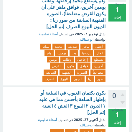
ولم يستطع محمد إرجاعها، وطلب
تصويتات
يومين آخرين، فوافق ماهر على أن
1
يكون القرض مضاعفاً)، الصورة
إجابة
الفقهية السابقة من صور ربا :
الديون البيوع الصرف [تم الحل]
نوفمبر 7، 2025
سُئل
في تصنيف
أسئلة تعليمية
بواسطة
ابوعبدالله
أعطى
ماهر
صديقه
محمد
مبلغا
المال
يرجعها
بعد
يومين،
ولم
يستطع
إرجاعها،
وطلب
يومين
آخرين،
فوافق
يكون
القرض
مضاعفاً
الصورة
الفقهية
السابقة
صور
ربا
الديون
البيوع
الصرف
يكون بكتمان العيوب في السلعة أو
0
بإظهار السلعة بأحسن مما هي عليه
١ الديون ٢ البيوع ٣ الغش ٤ العينة
تصويتات
[تم الحل]
1
أكتوبر 27، 2025
سُئل
في تصنيف
أسئلة تعليمية
إجابة
بواسطة
ابوعبدالله