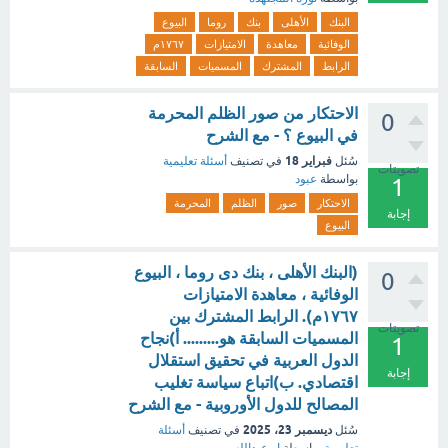
البنك
الأهلى
بنك
روما
البيوع
الوفائية
معاهدة
الامتيازات
١٧٦٧م
الرابط
المشترك
المسميات
السابقة
الاحتكار من صور الظلم المحرمة
0
في البيوع ؟ - مع الشرح
فبراير 18
سُئل
في تصنيف
أسئلة تعليمية
تصويتات
بواسطة
عبود
1
الاحتكار
صور
الظلم
المحرمة
إجابة
البيوع
(البنك الأهلى ، بنك دى روما ، البيوع
0
الوفائية ، معاهدة الامتيازات
١٧٦٧م). الرابط المشترك بين
تصويتات
المسميات السابقة هو......... أ)نجاح
1
الدول العربية في تحقيق استقلال
إجابة
اقتصادي. ب)اتباع سياسة تغليب
المصالح للدول الأوروبية - مع الشرح
ديسمبر 23، 2025
سُئل
في تصنيف
أسئلة