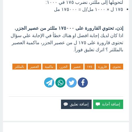
لتحويلها إلى مللتر، نضرب ١٧٥ في ١٠٠٠:
١٧٥ ل × ١٠٠٠ مل/ل = ١٧٥٠٠٠ مل
إذن، تحتوي القارورة على ١٧٥٠٠٠ مللتر من عصير الجزر.
اذا كان لديك إجابة افضل او هناك خطأ في الإجابة علي سؤال
تحتوى قارورة على ١٧٥ ل من عصير الجزر، ماكمية العصير
بالمللتر ؟ اترك تعليق فورآ.
تحتوى
قارورة
١٧٥
عصير
الجزر،
ماكمية
العصير
بالمللتر