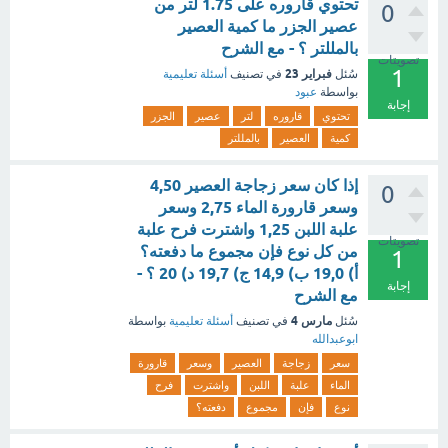
تحتوي قاروره على 1.75 لتر من
0
عصير الجزر ما كمية العصير
بالمللتر ؟ - مع الشرح
تصويتات
1
فبراير 23
سُئل
في تصنيف
أسئلة تعليمية
بواسطة
عبود
إجابة
تحتوي
قاروره
لتر
عصير
الجزر
كمية
العصير
بالمللتر
إذا كان سعر زجاجة العصير 4,50
0
وسعر قارورة الماء 2,75 وسعر
علبة اللبن 1,25 واشترت فرح علبة
تصويتات
من كل نوع فإن مجموع ما دفعته؟
1
أ) 19,0 ب) 14,9 ج) 19,7 د) 20 ؟ -
إجابة
مع الشرح
مارس 4
سُئل
في تصنيف
أسئلة تعليمية
بواسطة
ابوعبدالله
سعر
زجاجة
العصير
وسعر
قارورة
الماء
علبة
اللبن
واشترت
فرح
نوع
فإن
مجموع
دفعته؟