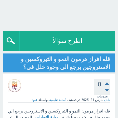
اطرح سؤالاً
قله افراز هرمون النمو و الثيروكسين و
الاستروجين يرجع الي وجود خلل في؟
0
تصويتات
سُئل
مارس 21، 2025
في تصنيف
أسئلة تعليمية
بواسطة
عبود
قله افراز هرمون النمو و الثيروكسين و الاستروجين يرجع الي
وجود خلل في؟ - مرحباً بك في
بوابة الإجابات
، المصدر الرائد