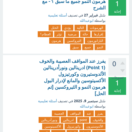
هرمون النمو جميع ما سبق ؟ - مع
1
الشرح
إجابة
فبراير 27
سُئل
في تصنيف
أسئلة تعليمية
بواسطة
ابوعبدالله
الهرمونات
التالية
يؤدي
الخلل
إفرازها
حالة
مرضية
تؤثر
العظام؟
الباراثورمون
الثيروكسين
هرمون
النمو
جميع
سبق
يفرز عند المواقف العصيبة والخوف
0
(1 Point) ادرينالين ونورأدرينالين
الألدوستيرون وكورتيزول
تصويتات
الأكسيتوسين والمانع لإدرار البول
1
هرمون النمو و الثيروكسين [تم
إجابة
الحل]
سبتمبر 9، 2025
سُئل
في تصنيف
أسئلة تعليمية
بواسطة
ابوعبدالله
يفرز
عند
المواقف
العصيبة
والخوف
point
ادرينالين
ونورأدرينالين
الألدوستيرون
وكورتيزول
الأكسيتوسين