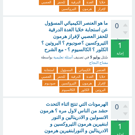
خلايا
الغدة
الدرقية
للحفز
العصبي
لإفراز
هرمون
الثيروكسين
ما هو العنصر الكيميائي المسؤول
0
عن استجابة خلايا الغدة الدرقية
للحفز العصبي لإفراز هرمون
تصويتات
الثيروكسين ؟صوديوم ؟ البروتين ؟
1
الكلور ؟ الكالسيوم ؟ - مع الشرح
إجابة
يوليو 5
سُئل
في تصنيف
أسئلة تعليمية
بواسطة
مفتاح النجاح
العنصر
الكيميائي
المسؤول
استجابة
خلايا
الغدة
الدرقية
للحفز
العصبي
لإفراز
هرمون
الثيروكسين
صوديوم
البروتين
الكلور
الكالسيوم
الهرمونات التي تنتج اثناء التحدث
0
حشد من الناس لاول مره ؟ هرمون
الانسولين و الادرينالين و النور
تصويتات
ابنفيرين هرمون الثيروكسين و
1
الادرينالين و النورابنفيرين هرمون
إجابة