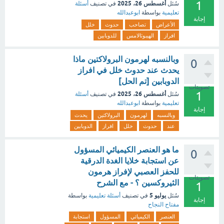
1
أغسطس 26، 2025
سُئل
في تصنيف
أسئلة
تعليمية
بواسطة
ابوعبدالله
إجابة
الأعراض
تصاحب
حدوث
خلل
افراز
الهيبوثالامس
للدوبابين
وبالنسبه لهرمون البرولاكتين ماذا
0
يحدث عند حدوث خلل في افراز
الدوبابين [تم الحل]
تصويتات
1
أغسطس 26، 2025
سُئل
في تصنيف
أسئلة
تعليمية
بواسطة
ابوعبدالله
إجابة
وبالنسبه
لهرمون
البرولاكتين
يحدث
عند
حدوث
خلل
افراز
الدوبابين
ما هو العنصر الكيميائي المسؤول
0
عن استجابة خلايا الغدة الدرقية
للحفز العصبي لإفراز هرمون
تصويتات
الثيروكسين ؟ - مع الشرح
1
يوليو 5
سُئل
في تصنيف
أسئلة تعليمية
بواسطة
إجابة
مفتاح النجاح
العنصر
الكيميائي
المسؤول
استجابة