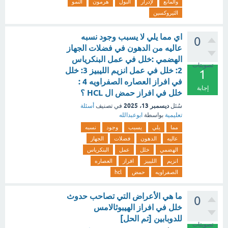
والمانع
لإدرار
البول
هرمون
النمو
الثيروكسين
اي مما يلي لا يسبب وجود نسبه
0
عاليه من الدهون في فضلات الجهاز
الهضمي :خلل في عمل البنكرياس
تصويتات
2: خلل في عمل انزيم الليبيز 3: خلل
1
في افراز العصاره الصفراويه 4 :
إجابة
خلل في افراز حمض ال HCL ؟
ديسمبر 13، 2025
سُئل
في تصنيف
أسئلة
تعليمية
بواسطة
ابوعبدالله
مما
يلي
يسبب
وجود
نسبه
عاليه
الدهون
فضلات
الجهاز
الهضمي
خلل
عمل
البنكرياس
انزيم
الليبيز
افراز
العصاره
الصفراويه
حمض
hcl
ما هي الأعراض التي تصاحب حدوث
0
خلل في افراز الهيبوثالامس
للدوبابين [تم الحل]
تصويتات