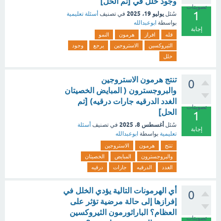
وجود خلل في [تم الحل]
تصويتات
1
يوليو 19، 2025
سُئل
في تصنيف
أسئلة تعليمية
بواسطة
ابوعبدالله
إجابة
قله
افراز
هرمون
النمو
الثيروكسين
الاستروجين
يرجع
وجود
خلل
تنتج هرمون الاستروجين
0
والبروجسترون ( المبايض الخصيتان
الغدد الدرقيه جارات درقيه) [تم
تصويتات
الحل]
1
أغسطس 8، 2025
سُئل
في تصنيف
أسئلة
إجابة
تعليمية
بواسطة
ابوعبدالله
تنتج
هرمون
الاستروجين
والبروجسترون
المبايض
الخصيتان
الغدد
الدرقيه
جارات
درقيه
أي الهرمونات التالية يؤدي الخلل في
0
إفرازها إلى حالة مرضية تؤثر على
العظام؟ الباراثورمون الثيروكسين
تصويتات