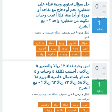
حل سؤال تحتوي وجبة غداء على
0
شطيرة لحم أو دجاج مع تفاحة أو
موزة أو أجاصة، فإذا أعدت وجبات
تصويتات
مكونة من شطيرة واحد ؟ - مع
1
الشرح
إجابة
مايو 4
سُئل
في تصنيف
أسئلة تعليمية
بواسطة
عبود
سؤال
تحتوي
وجبة
غداء
شطيرة
لحم
دجاج
تفاحة
موزة
أجاصة،
فإذا
أعدت
وجبات
مكونة
واحد
ثمن وجبة غداء ۱۲ ريالا والعصير ٥
0
ريالات ، أحسب تكلفة ٤ وجبات و ٤
عصائر باستعمال خاصية التوزيع ٦٨
تصويتات
ريالا ٥٨ ريالا ۷۲ ريالا ٦٢ ريالا ؟ - مع
1
الشرح
إجابة
مارس 9
سُئل
في تصنيف
أسئلة تعليمية
بواسطة
ابوعبدالله
ثمن
وجبة
غداء
ريالا
والعصير
ريالات
أحسب
تكلفة
وجبات