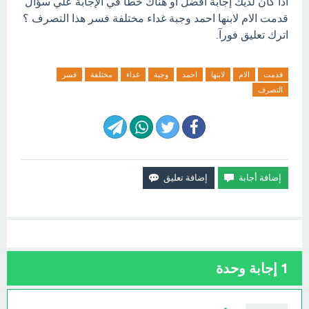
اذا كان لديك إجابة افضل او هناك خطأ في الإجابة علي سؤال
قدمت الام لابنها احمد وجبة غداء مختلفة فسر هذا التصرف ؟
اترك تعليق فورآ.
قدمت
الام
لابنها
احمد
وجبة
غداء
مختلفة
فسر
التصرف
1
إجابة وحدة