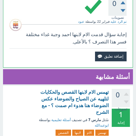
0
تصويتات
تم الرد عليه
فبراير 22
بواسطة
عبود
إجابة سؤال قدمت الام لابنها احمد وجبة غداء مختلفة
فسر هذا التصرف ؟ بالأعلى.
أسئلة مشابهة
تهمس الام لابنها القصص والحكايات
0
لتلهيه عن الصياح والضوضاء عكس
الضوضاء هنا هدوء ام صمت ؟ - مع
تصويتات
الشرح
1
مارس 7
سُئل
في تصنيف
أسئلة تعليمية
بواسطة
إجابة
ابوعبدالله
تهمس
الام
لابنها
القصص