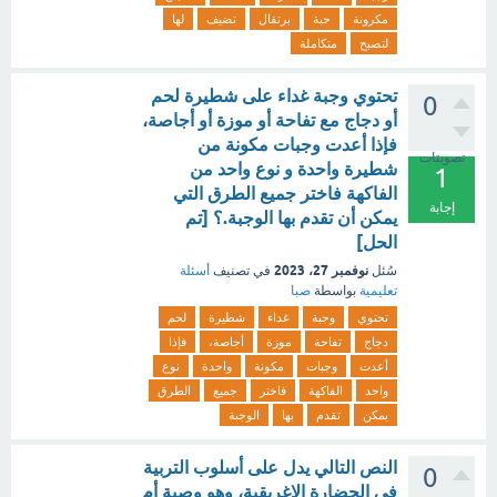
مكرونة
حبة
برتقال
تضيف
لها
لتصبح
متكاملة
تحتوي وجبة غداء على شطيرة لحم
0
أو دجاج مع تفاحة أو موزة أو أجاصة،
فإذا أعدت وجبات مكونة من
تصويتات
شطيرة واحدة و نوع واحد من
1
الفاكهة فاختر جميع الطرق التي
إجابة
يمكن أن تقدم بها الوجبة.؟ [تم
الحل]
نوفمبر 27، 2023
سُئل
في تصنيف
أسئلة
تعليمية
بواسطة
صبا
تحتوي
وجبة
غداء
شطيرة
لحم
دجاج
تفاحة
موزة
أجاصة،
فإذا
أعدت
وجبات
مكونة
واحدة
نوع
واحد
الفاكهة
فاختر
جميع
الطرق
يمكن
تقدم
بها
الوجبة
النص التالي يدل على أسلوب التربية
0
في الحضارة الإغريقية، وهو وصية أم