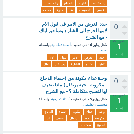
والحكايات
لتلهيه
الصياح
والضوضاء
عكس
الضوضاء
هنا
هدوء
صمت
حدد الغرض من الامر فى قول الام
0
لابنها اخرج الى الشارع وساخبر اباك
- مع الشرح
تصويتات
1
يناير 16
سُئل
في تصنيف
أسئلة تعليمية
بواسطة
عبود
إجابة
حدد
الغرض
الامر
قول
الام
لابنها
اخرج
الشارع
وساخبر
اباك
وجبة غداء مكونة من (حساء الدجاج
0
- مكرونة - حبة برتقال) ماذا تضيف
لها لتصبح متكاملة ؟ - مع الشرح
تصويتات
1
يونيو 23
سُئل
في تصنيف
أسئلة تعليمية
بواسطة
مستشار تعليمي
إجابة
وجبة
غداء
مكونة
حساء
الدجاج
مكرونة
حبة
برتقال
تضيف
لها
لتصبح
متكاملة