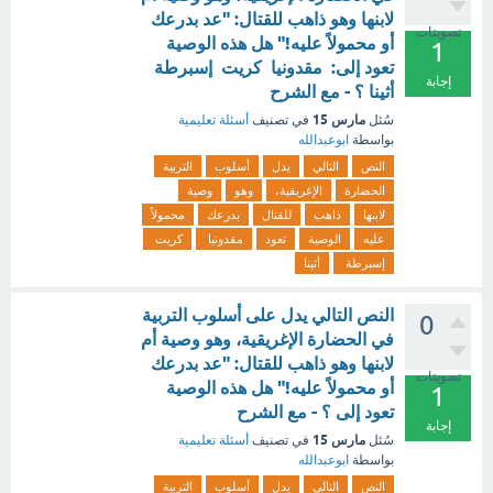
لابنها وهو ذاهب للقتال: "عد بدرعك
تصويتات
أو محمولاً عليه!" هل هذه الوصية
1
تعود إلى: مقدونيا كريت إسبرطة
إجابة
أثينا ؟ - مع الشرح
مارس 15
سُئل
في تصنيف
أسئلة تعليمية
بواسطة
ابوعبدالله
النص
التالي
يدل
أسلوب
التربية
الحضارة
الإغريقية،
وهو
وصية
لابنها
ذاهب
للقتال
بدرعك
محمولاً
عليه
الوصية
تعود
مقدونيا
كريت
إسبرطة
أثينا
النص التالي يدل على أسلوب التربية
0
في الحضارة الإغريقية، وهو وصية أم
لابنها وهو ذاهب للقتال: "عد بدرعك
تصويتات
أو محمولاً عليه!" هل هذه الوصية
1
تعود إلى ؟ - مع الشرح
إجابة
مارس 15
سُئل
في تصنيف
أسئلة تعليمية
بواسطة
ابوعبدالله
النص
التالي
يدل
أسلوب
التربية