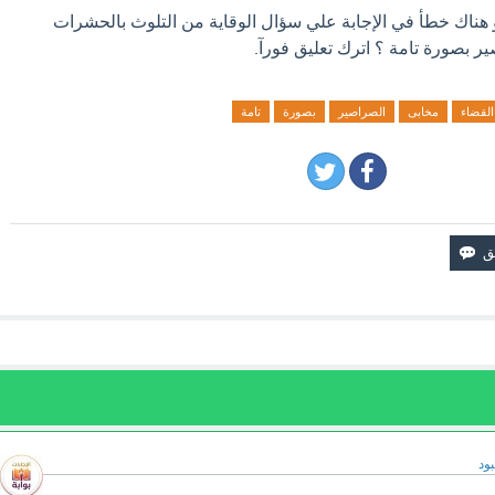
و هناك خطأ في الإجابة علي سؤال الوقاية من التلوث بالحشرات
 بصورة تامة ؟ اترك تعليق فورآ.
القضاء
مخابى
الصراصير
بصورة
تامة
ود