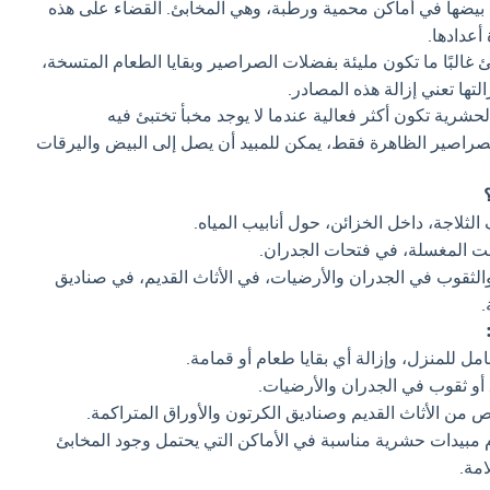
يضها في أماكن محمية ورطبة، وهي المخابئ. القضاء على هذه
 أعدادها.
 غالبًا ما تكون مليئة بفضلات الصراصير وبقايا الطعام المتسخة،
التها تعني إزالة هذه المصادر.
لحشرية تكون أكثر فعالية عندما لا يوجد مخبأ تختبئ فيه
لصراصير الظاهرة فقط، يمكن للمبيد أن يصل إلى البيض واليرقات
لاجة، داخل الخزائن، حول أنابيب المياه.
 المغسلة، في فتحات الجدران.
ثقوب في الجدران والأرضيات، في الأثاث القديم، في صناديق
.
 للمنزل، وإزالة أي بقايا طعام أو قمامة.
و ثقوب في الجدران والأرضيات.
 من الأثاث القديم وصناديق الكرتون والأوراق المتراكمة.
مبيدات حشرية مناسبة في الأماكن التي يحتمل وجود المخابئ
امة.