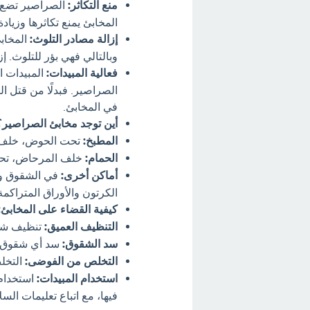
منع التكاثر:
الصراصير تضع ب
المخابئ يمنع تكاثرها وزيادة
إزالة مصادر التلوث:
المخابئ
وبالتالي فهي بؤر للتلوث. إز
فعالية المبيدات:
المبيدات ا
الصراصير. فبدلًا من قتل ا
في المخابئ.
أين توجد مخابئ الصراصير؟
المطبخ:
تحت الحوض، خلف الث
الحمام:
خلف المرحاض، تحت
أماكن أخرى:
في الشقوق وال
الكرتون والأوراق المتراكمة
كيفية القضاء على المخابئ:
التنظيف العميق:
تنظيف شامل
سد الشقوق:
سد أي شقوق أ
التخلص من الفوضى:
التخلص
استخدام المبيدات:
استخدام 
فيها، مع اتباع تعليمات السل