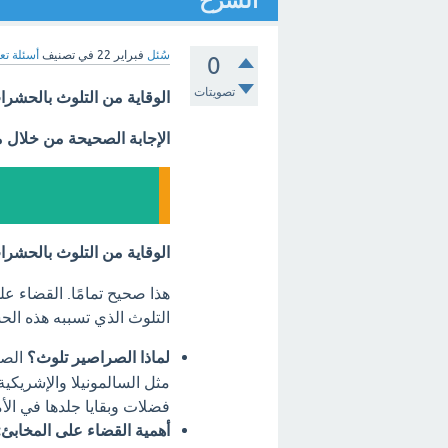
الشرح
سُئل
فبراير 22
في تصنيف
أسئلة تع
0
تصويتات
الوقاية من التلوث بالحشر
الإجابة الصحيحة من خلال 
الوقاية من التلوث بالحشر
هذا صحيح تمامًا. القضاء 
التلوث الذي تسببه هذه الح
لماذا الصراصير تلوث؟
الصر
مثل السالمونيلا والإشريكية
فضلات وبقايا جلدها في الأم
أهمية القضاء على المخابئ: