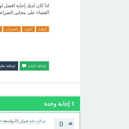
اذا كان لديك إجابة افضل ا
القضاء على مخابى الصراصير
الوقاية
التلوث
بالحشرات
1
إجابة وحدة
تم الرد عليه
فبراير 22
بواسطة
عب
0