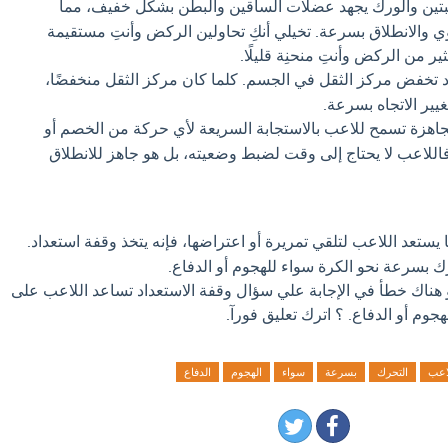
بتين والورك يجهد عضلات الساقين والبطن بشكل خفيف، مما
وي والانطلاق بسرعة. تخيلي أنكِ تحاولين الركض وأنتِ مستقيمة
ثير من الركض وأنتِ منحنِة قليلًا.
د تخفض مركز الثقل في الجسم. كلما كان مركز الثقل منخفضًا،
يير الاتجاه بسرعة.
جاهزة تسمح للاعب بالاستجابة السريعة لأي حركة من الخصم أو
اللاعب لا يحتاج إلى وقت لضبط وضعيته، بل هو جاهز للانطلاق
يستعد اللاعب لتلقي تمريرة أو اعتراضها، فإنه يتخذ وقفة استعداد.
ك بسرعة نحو الكرة سواء للهجوم أو الدفاع.
و هناك خطأ في الإجابة علي سؤال وقفة الاستعداد تساعد اللاعب على
وم أو الدفاع. ؟ اترك تعليق فورآ.
اعب
التحرك
بسرعة
سواء
الهجوم
الدفاع