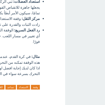
استعداد العضلات:
ثني الرك
يجعلها جاهزة للانقباض الق
تمامًا، سيكون الأمر أبطأ بك
مركز الثقل:
وقفة الاستعدا
زادت الثبات والقدرة على تغ
رد الفعل السريع:
الوقفة ال
أي تغيير في مسار اللعب. ف
فورًا.
مثال:
في كرة القدم، عندما 
هذه الوقفة تمكنه من التحر
اذا كان لديك إجابة افضل ا
التحرك بسرعة سواء في الهج
وقفة
الاستعداد
تساعد
الل