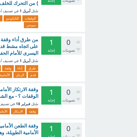
تصويتات
إجابة
) من التحرك للخلف 
أبريل 1
سُئل
في تصنيف
أس
الوقفات
التايكوندو
سوجي
من طرق أداء وقفة ا
1
0
على اتجاه مشط قدم 
تصويتات
إجابة
اليسرى للأمام الح
أبريل 1
سُئل
في تصنيف
أس
طرق
أداء
وقفة
قدم
الرجل
الأمامية
وقفة الارتكاز الأما
1
0
الوقفات ؟ - مع الش
تصويتات
إجابة
فبراير 18
سُئل
في تصنيف
وقفة
الارتكاز
الأمام
وقفة الطعن الأمامي
1
0
تصويتات
إجابة