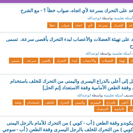
عد على التحرك بسرعة لأي اتجاه. صواب خطأ ؟ - مع الشرح
أسئلة تعليمية
بواسطة
ابوعبدالله
عد
التحرك
بسرعة
لأي
اتجاه
صواب
خطأ
اد على تهيئة العضلات والأعصاب لبدء التحرك بأقصى سرعة، تسمى
ح
أسئلة تعليمية
بواسطة
ابوعبدالله
د
تهيئة
العضلات
والأعصاب
لبدء
التحرك
بأقصى
سرعة،
تسمى
 إلى أعلى بالذراع اليسرى واليمنى من التحرك للخلف باستخدام
قفة الطعن الأمامية وقفة الاستعداد [تم الحل]
صنيف
أسئلة تعليمية
بواسطة
ابوعبدالله
أعلى
بالذراع
اليسرى
واليمنى
التحرك
للخلف
باستخدام
وقفة
ن
الأمامية
الاستعداد
كوندو وقفة الطعن ( أب - كوبي ) من التحرك للأمام بالرجل اليمنى
كوبي ) من التحرك للخلف بالرجل اليسرى وقفة الطعن ( أب - سوجي