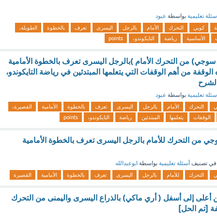
سئلة تعليمية
بواسطة
عبود
ة
كوبي
التحرك
الأمام
بالرجل
اليسرى
تعرف
بالخطوة
الطويلة،
الأساسية
رياضة
التايكوندو،
points
سوجي) من التحرك الأمام )بالرجل اليسرى تعرف بالخطوة الأمامية
 الوقفة من أهم الوقفات التي يتعلمها المبتدئين في رياضة التايكوندو،
سئلة تعليمية
بواسطة
عبود
التحرك
الأمام
بالرجل
اليسرى
تعرف
بالخطوة
الأمامية
القصيرة،
الوقفات
يتعلمها
المبتدئين
رياضة
التايكوندو،
points
ي من التحرك للأمام بالرجل اليسرى تعرف بالخطوة الأمامية
في تصنيف
أسئلة تعليمية
بواسطة
ابوعبدالله
التحرك
للأمام
بالرجل
اليسرى
تعرف
بالخطوة
الأمامية
القصيرة
 أعلى إلى أسفل ( أري ماكي) بالذراع اليسرى واليمنى من التحرك
ة [تم الحل]