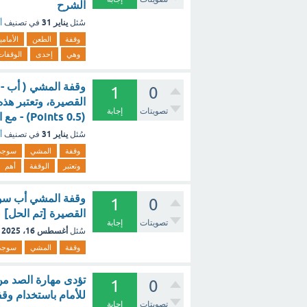
الشرح
يناير 31
سُئل
في تصنيف
أ
وقفة
الطعن
الأمامي
وهي
إحدى
الوقفات
وقفة المشي ( أب - 
1
0
القصيرة، وتعتبر هذه
تصويتات
إجابة
(0.5 Points) - مع الشرح
يناير 31
سُئل
في تصنيف
أ
وقفة
المشي
سوجي
وتعتبر
الوقفة
أهم
وقفة المشي أب سوج
1
0
القصيرة [تم الحل]
تصويتات
إجابة
أغسطس 16، 2025
سُئل
وقفة
المشي
سوجي
تؤدى مهارة الصد من
1
0
للأمام باستخدام وقف
تصويتات
إجابة