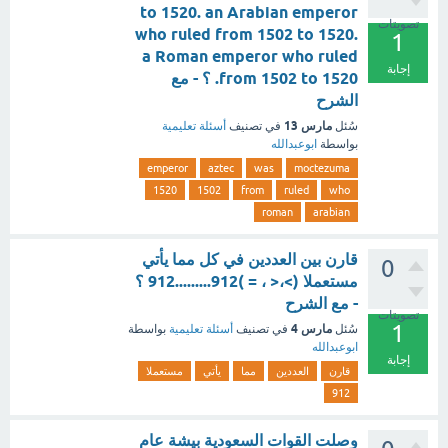
to 1520. an Arabian emperor
تصويتات
who ruled from 1502 to 1520.
1
a Roman emperor who ruled
إجابة
from 1502 to 1520. ؟ - مع
الشرح
مارس 13
سُئل
في تصنيف
أسئلة تعليمية
بواسطة
ابوعبدالله
emperor
aztec
was
moctezuma
1520
1502
from
ruled
who
roman
arabian
قارن بين العددين في كل مما يأتي
0
مستعملا (>،< ، = )912.........912 ؟
- مع الشرح
تصويتات
1
مارس 4
سُئل
في تصنيف
أسئلة تعليمية
بواسطة
ابوعبدالله
إجابة
قارن
العددين
مما
يأتي
مستعملا
912
وصلت القوات السعودية بيشة عام