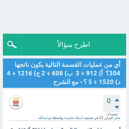
اطرح سؤالاً
أي من عمليات القسمة التالية يكون ناتجها
304؟ أ) 912 ÷ 3 ب) 608 ÷ 2 ج) 1216 ÷ 4
د) 1520 ÷ 5 ؟ - مع الشرح
0
تصويتات
سُئل
فبراير 22
في تصنيف
أسئلة تعليمية
بواسطة
ابوعبدالله