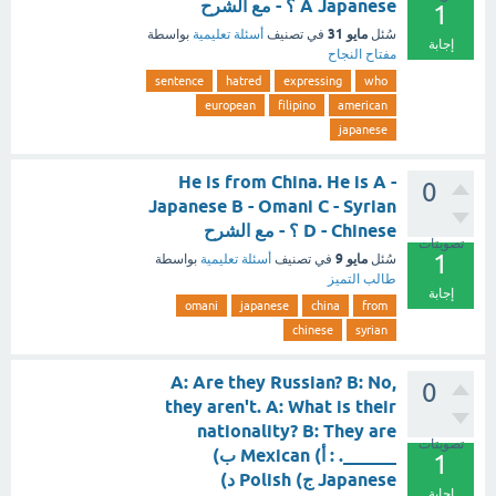
A Japanese ؟ - مع الشرح
1
مايو 31
سُئل
في تصنيف
أسئلة تعليمية
بواسطة
إجابة
مفتاح النجاح
sentence
hatred
expressing
who
european
filipino
american
japanese
He is from China. He is A -
0
Japanese B - Omani C - Syrian
D - Chinese ؟ - مع الشرح
تصويتات
1
مايو 9
سُئل
في تصنيف
أسئلة تعليمية
بواسطة
طالب التميز
إجابة
omani
japanese
china
from
chinese
syrian
A: Are they Russian? B: No,
0
they aren't. A: What is their
nationality? B: They are
تصويتات
______. : أ) Mexican ب)
1
Japanese ج) Polish د)
إجابة