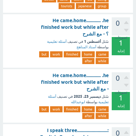
tourists
japanese
group
He came.home............ .he
0
finished work but while after
؟ - مع الشرح
تصويتات
1
أغسطس 1
سُئل
في تصنيف
أسئلة تعليمية
بواسطة
أستاذ المناهج
إجابة
but
work
finished
home
came
after
while
He came.home............ .he
0
finished work but while after
- مع الشرح
تصويتات
1
ديسمبر 23، 2025
سُئل
في تصنيف
أسئلة
تعليمية
بواسطة
ابوعبدالله
إجابة
but
work
finished
home
came
after
while
I speak three.........................:
0