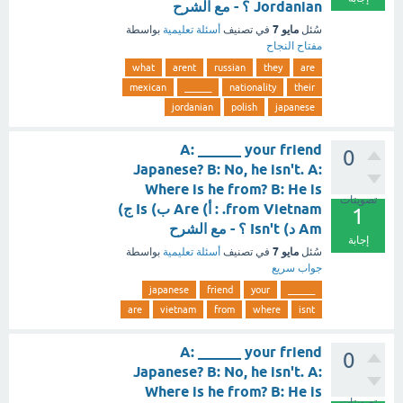
Jordanian ؟ - مع الشرح
مايو 7
سُئل
في تصنيف
أسئلة تعليمية
بواسطة
مفتاح النجاح
what
arent
russian
they
are
mexican
______
nationality
their
jordanian
polish
japanese
A: ______ your friend
0
Japanese? B: No, he isn't. A:
Where is he from? B: He is
تصويتات
from Vietnam. : أ) Are ب) Is ج)
1
Am د) Isn't ؟ - مع الشرح
إجابة
مايو 7
سُئل
في تصنيف
أسئلة تعليمية
بواسطة
جواب سريع
japanese
friend
your
______
are
vietnam
from
where
isnt
A: ______ your friend
0
Japanese? B: No, he isn't. A:
Where is he from? B: He is
تصويتات