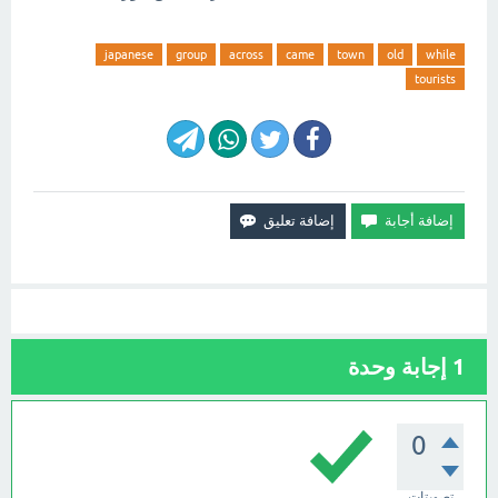
japanese
group
across
came
town
old
while
tourists
1
إجابة وحدة
0
تصويتات