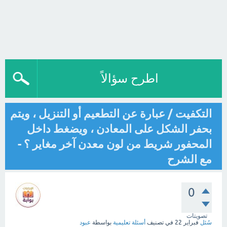
اطرح سؤالاً
التكفيت / عبارة عن التطعيم أو التنزيل ، ويتم
بحفر الشكل على المعادن ، ويضغط داخل
المحفور شريط من لون معدن آخر مغاير ؟ -
مع الشرح
0
تصويتات
سُئل
فبراير 22
في تصنيف
أسئلة تعليمية
بواسطة
عبود