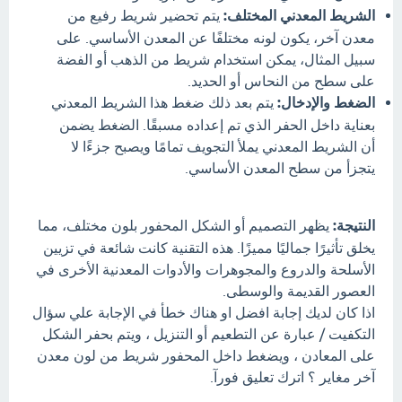
الشريط المعدني المختلف:
يتم تحضير شريط رفيع من
معدن آخر، يكون لونه مختلفًا عن المعدن الأساسي. على
سبيل المثال، يمكن استخدام شريط من الذهب أو الفضة
على سطح من النحاس أو الحديد.
الضغط والإدخال:
يتم بعد ذلك ضغط هذا الشريط المعدني
بعناية داخل الحفر الذي تم إعداده مسبقًا. الضغط يضمن
أن الشريط المعدني يملأ التجويف تمامًا ويصبح جزءًا لا
يتجزأ من سطح المعدن الأساسي.
النتيجة:
يظهر التصميم أو الشكل المحفور بلون مختلف، مما
يخلق تأثيرًا جماليًا مميزًا. هذه التقنية كانت شائعة في تزيين
الأسلحة والدروع والمجوهرات والأدوات المعدنية الأخرى في
العصور القديمة والوسطى.
اذا كان لديك إجابة افضل او هناك خطأ في الإجابة علي سؤال
التكفيت / عبارة عن التطعيم أو التنزيل ، ويتم بحفر الشكل
على المعادن ، ويضغط داخل المحفور شريط من لون معدن
آخر مغاير ؟ اترك تعليق فورآ.