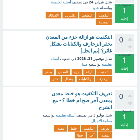
فبراير 24
سُئل
في تصنيف
أسئلة تعليمية
تصويتات
بواسطة
عبود
1
التكفيت
التطعيم
والتنزيل
الاسلاك
إجابة
المعدنية
التكفيت هو ازالة جزء من المعدن
0
بحفر الزخارف والكتابات بشكل
غائر؟ [تم الحل]
تصويتات
1
نوفمبر 21، 2023
سُئل
في تصنيف
أسئلة
تعليمية
بواسطة
صبا
إجابة
التكفيت
ازالة
جزء
المعدن
بحفر
الزخارف
والكتابات
بشكل
غائر
تعريف التكفيت هو خلط معدن
0
بمعدن آخر صح ام خطا ؟ - مع
الشرح
تصويتات
1
يوليو 3
سُئل
في تصنيف
أسئلة تعليمية
بواسطة
معلمة الأجيال
إجابة
تعريف
التكفيت
خلط
معدن
بمعدن
آخر
خطا