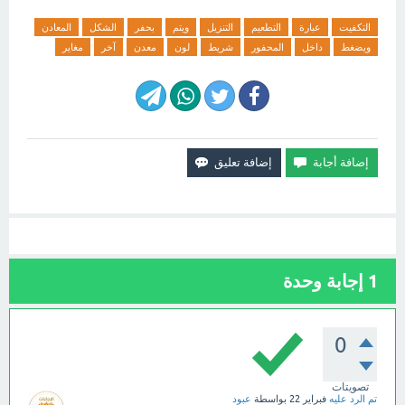
التكفيت
عبارة
التطعيم
التنزيل
ويتم
بحفر
الشكل
المعادن
ويضغط
داخل
المحفور
شريط
لون
معدن
آخر
مغاير
1
إجابة وحدة
0
تصويتات
تم الرد عليه
فبراير 22
بواسطة
عبود