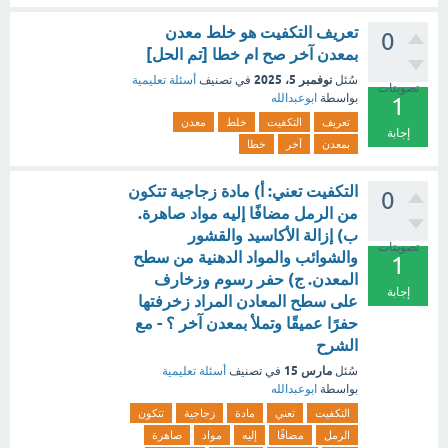
تعريف التكفيت هو خلط معدن
0
بمعدن آخر صح ام خطا [تم الحل]
نوفمبر 5، 2025
سُئل
في تصنيف
أسئلة تعليمية
تصويتات
بواسطة
ابوعبدالله
1
تعريف
التكفيت
خلط
معدن
إجابة
بمعدن
آخر
خطا
التكفيت تعني: أ) مادة زجاجية تتكون
0
من الرمل مضافًا إليه مواد صاهرة.
ب) إزالة الأكاسيد والقشور
تصويتات
والشوائب والمواد الدهنية من سطح
1
المعدن. ج) حفر رسوم وزخارف
إجابة
على سطح المعادن المراد زخرفتها
حفرًا عميقًا وتملأ بمعدن آخر ؟ - مع
الشرح
مارس 15
سُئل
في تصنيف
أسئلة تعليمية
بواسطة
ابوعبدالله
التكفيت
تعني
مادة
زجاجية
تتكون
الرمل
مضافًا
إليه
مواد
صاهرة