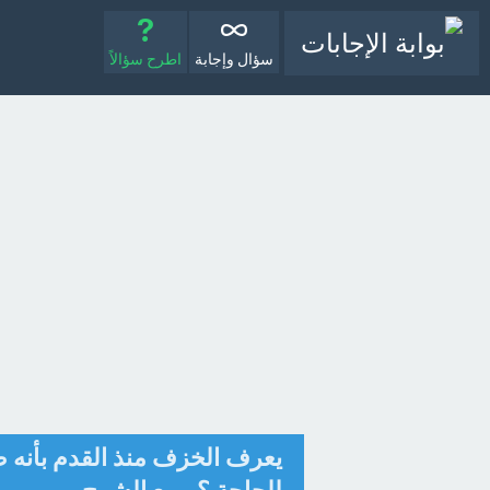
سؤال وإجابة
اطرح سؤالاً
يعرف الخزف منذ القدم بأنه ص