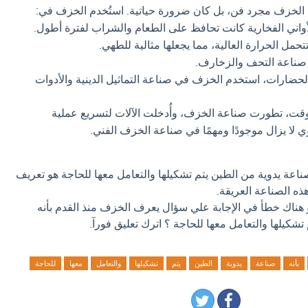
الخزف مجرد فن، بل كان ضرورة حياتية. استُخدم الخزف في:
واني الفخارية كانت تحافظ على الطعام والشراب لفترة أطول.
مل الحرارة العالية، مما يجعلها مثالية للطهي.
ناعة التحف والزخارف.
ضارات، استخدم الخزف في صناعة التماثيل الدينية والأدوات
قت، تطورت صناعة الخزف، وأُدخلت الآلات لتسريع عملية
وي لا يزال موجودًا ومهمًا في صناعة الخزف الفني.
اعة يدوية من الطين يتم تشكيلها والتعامل معها للحاجة هو تعريف
ه الصناعة العريقة.
و هناك خطأ في الإجابة علي سؤال يعرف الخزف منذ القدم بأنه
شكيلها والتعامل معها للحاجة ؟ اترك تعليق فورآ.
بأنه
صناعة
يدوية
الطين
يتم
تشكيلها
والتعامل
معها
للحاجة