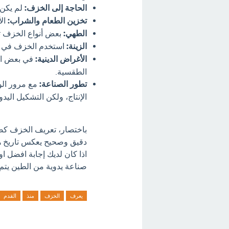
الحاجة إلى الخزف:
لم يكن 
تخزين الطعام والشراب:
الأ
الطهي:
بعض أنواع الخزف تتح
الزينة:
استخدم الخزف في ص
الأغراض الدينية:
في بعض الح
الطقسية.
تطور الصناعة:
مع مرور الو
الإنتاج، ولكن التشكيل اليد
باختصار، تعريف الخزف كصن
دقيق وصحيح يعكس تاريخ هذ
اذا كان لديك إجابة افضل ا
صناعة يدوية من الطين يتم ت
يعرف
الخزف
منذ
القدم