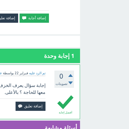
1
إجابة وحدة
تم الرد عليه
فبراير 22
بواسطة
عب
0
تصويتات
إجابة سؤال يعرف الخزف م
معها للحاجة ؟ بالأعلى.
أفضل إجابة
أسئلة مشابهة