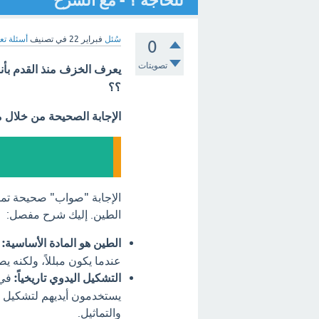
للحاجة ؟ - مع الشرح
سُئل
فبراير 22
في تصنيف
أسئلة تع
0
تصويتات
يعرف الخزف منذ القدم بأنه
؟؟
الإجابة الصحيحة من خلال 
الإجابة "صواب" صحيحة تمام
الطين. إليك شرح مفصل:
الطين هو المادة الأساسية:
ا
عندما يكون مبللاً، ولكنه يص
التشكيل اليدوي تاريخياً:
في 
يستخدمون أيديهم لتشكيل ال
والتماثيل.