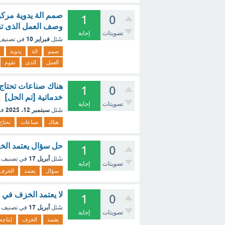
صمم الة يدوية مرك
1
0
وصف العمل الذى تق
تصويتات
إجابة
فبراير 10
سُئل
في تصنيف
صمم
الة
يدوية
العمل
الذى
تقوم
هناك صناعات تحتاج إ
1
0
خدماتية [تم الحل]
تصويتات
إجابة
سبتمبر 12، 2025
سُئل
في
هناك
صناعات
تحتاج
حل سؤال يعتمد الخز
1
0
أبريل 17
سُئل
في تصنيف
تصويتات
إجابة
سؤال
يعتمد
الخزف
لا يعتمد الخزف في 
1
0
أبريل 17
سُئل
في تصنيف
تصويتات
إجابة
يعتمد
الخزف
إنتاجه