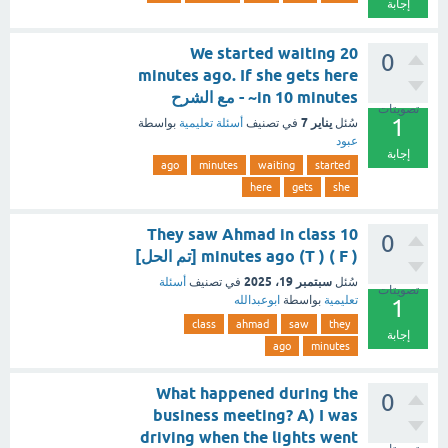
إجابة
We started waiting 20
0
minutes ago. If she gets here
in 10 minutes~ - مع الشرح
تصويتات
1
يناير 7
سُئل
في تصنيف
أسئلة تعليمية
بواسطة
عبود
إجابة
ago
minutes
waiting
started
here
gets
she
They saw Ahmad in class 10
0
minutes ago (T ) ( F ) [تم الحل]
سبتمبر 19، 2025
سُئل
في تصنيف
أسئلة
تصويتات
تعليمية
بواسطة
ابوعبدالله
1
class
ahmad
saw
they
إجابة
ago
minutes
What happened during the
0
business meeting? A) I was
driving when the lights went