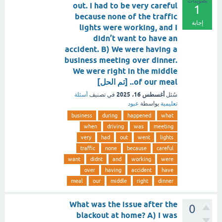
تصويتات
out. I had to be very careful
1
because none of the traffic
إجابة
lights were working, and I
didn’t want to have an
accident. B) We were having a
business meeting over dinner.
We were right in the middle
of our meal.. [تم الحل]
أغسطس 16، 2025
سُئل
في تصنيف
أسئلة
تعليمية
بواسطة
عبود
business
during
happened
what
when
driving
was
meeting
very
had
out
went
lights
traffic
none
because
careful
want
didnt
and
working
were
over
having
accident
have
meal
our
middle
right
dinner
What was the issue after the
0
blackout at home? A) I was