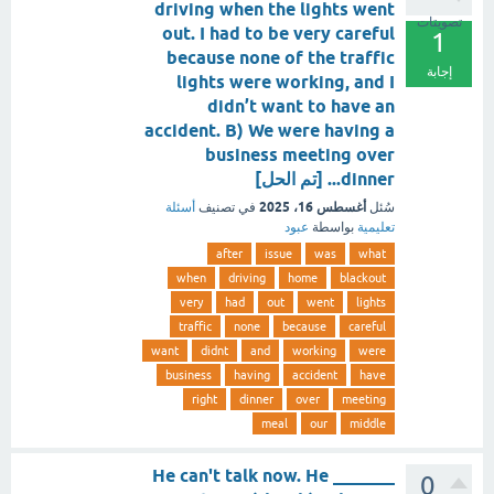
driving when the lights went
تصويتات
out. I had to be very careful
1
because none of the traffic
إجابة
lights were working, and I
didn’t want to have an
accident. B) We were having a
business meeting over
dinner... [تم الحل]
أغسطس 16، 2025
سُئل
في تصنيف
أسئلة
تعليمية
بواسطة
عبود
after
issue
was
what
when
driving
home
blackout
very
had
out
went
lights
traffic
none
because
careful
want
didnt
and
working
were
business
having
accident
have
right
dinner
over
meeting
meal
our
middle
He can't talk now. He _______
0