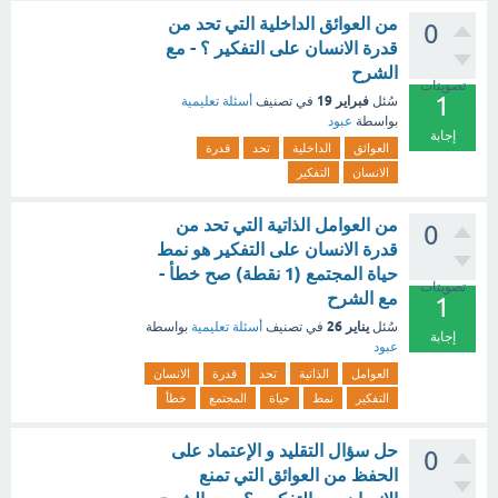
من العوائق الداخلية التي تحد من
0
قدرة الانسان على التفكير ؟ - مع
الشرح
تصويتات
1
فبراير 19
سُئل
في تصنيف
أسئلة تعليمية
بواسطة
عبود
إجابة
العوائق
الداخلية
تحد
قدرة
الانسان
التفكير
من العوامل الذاتية التي تحد من
0
قدرة الانسان على التفكير هو نمط
حياة المجتمع (1 نقطة) صح خطأ -
تصويتات
مع الشرح
1
يناير 26
سُئل
في تصنيف
أسئلة تعليمية
بواسطة
إجابة
عبود
العوامل
الذاتية
تحد
قدرة
الانسان
التفكير
نمط
حياة
المجتمع
خطأ
حل سؤال التقليد و الإعتماد على
0
الحفظ من العوائق التي تمنع