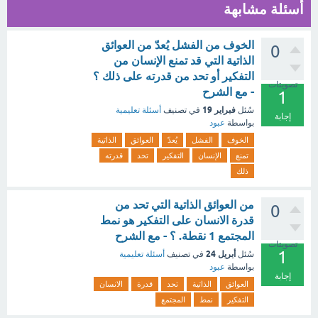
أسئلة مشابهة
الخوف من الفشل يُعدّ من العوائق
0
الذاتية التي قد تمنع الإنسان من
التفكير أو تحد من قدرته على ذلك ؟
تصويتات
- مع الشرح
1
فبراير 19
سُئل
في تصنيف
أسئلة تعليمية
إجابة
بواسطة
عبود
الخوف
الفشل
يُعدّ
العوائق
الذاتية
تمنع
الإنسان
التفكير
تحد
قدرته
ذلك
من العوائق الذاتية التي تحد من
0
قدرة الانسان على التفكير هو نمط
المجتمع 1 نقطة. ؟ - مع الشرح
تصويتات
1
أبريل 24
سُئل
في تصنيف
أسئلة تعليمية
بواسطة
عبود
إجابة
العوائق
الذاتية
تحد
قدرة
الانسان
التفكير
نمط
المجتمع