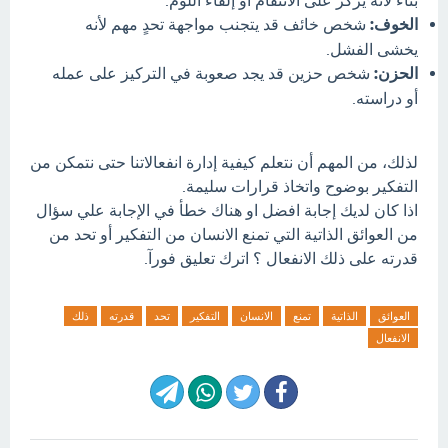
بناء لأنه يركز على الانتقام أو إلقاء اللوم.
الخوف:
شخص خائف قد يتجنب مواجهة تحدٍ مهم لأنه
يخشى الفشل.
الحزن:
شخص حزين قد يجد صعوبة في التركيز على عمله
أو دراسته.
لذلك، من المهم أن نتعلم كيفية إدارة انفعالاتنا حتى نتمكن من
التفكير بوضوح واتخاذ قرارات سليمة.
اذا كان لديك إجابة افضل او هناك خطأ في الإجابة علي سؤال
من العوائق الذاتية التي تمنع الانسان من التفكير أو تحد من
قدرته على ذلك الانفعال ؟ اترك تعليق فورآ.
العوائق
الذاتية
تمنع
الانسان
التفكير
تحد
قدرته
ذلك
الانفعال