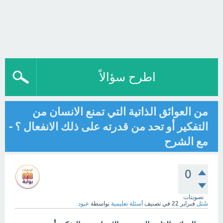
اطرح سؤالاً
من العوائق الذاتية التي تمنع الانسان من
التفكير أو تحد من قدرته على ذلك الانفعال ؟ -
مع الشرح
0
تصويتات
سُئل
فبراير 22
في تصنيف
أسئلة تعليمية
بواسطة
عبود