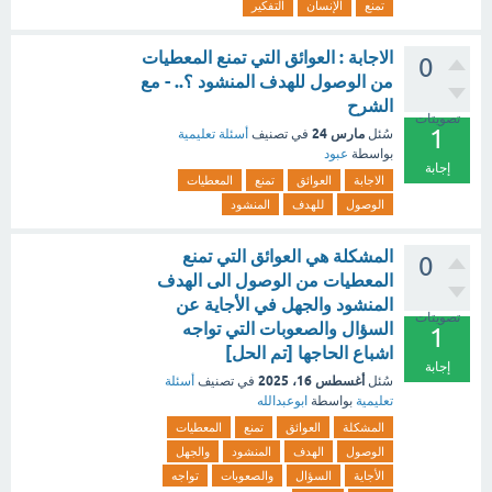
تمنع
الإنسان
التفكير
الاجابة : العوائق التي تمنع المعطيات
0
من الوصول للهدف المنشود ؟.. - مع
الشرح
تصويتات
1
مارس 24
سُئل
في تصنيف
أسئلة تعليمية
بواسطة
عبود
إجابة
الاجابة
العوائق
تمنع
المعطيات
الوصول
للهدف
المنشود
المشكلة هي العوائق التي تمنع
0
المعطيات من الوصول الى الهدف
المنشود والجهل في الأجاية عن
تصويتات
السؤال والصعوبات التي تواجه
1
اشباع الحاجها [تم الحل]
إجابة
أغسطس 16، 2025
سُئل
في تصنيف
أسئلة
تعليمية
بواسطة
ابوعبدالله
المشكلة
العوائق
تمنع
المعطيات
الوصول
الهدف
المنشود
والجهل
الأجاية
السؤال
والصعوبات
تواجه