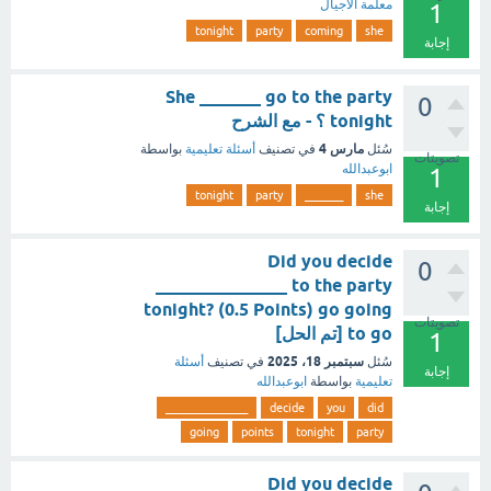
معلمة الأجيال
1
tonight
party
coming
she
إجابة
She _______ go to the party
0
tonight ؟ - مع الشرح
مارس 4
سُئل
في تصنيف
أسئلة تعليمية
بواسطة
تصويتات
ابوعبدالله
1
tonight
party
_______
she
إجابة
Did you decide
0
_______________ to the party
tonight? (0.5 Points) go going
تصويتات
to go [تم الحل]
1
سبتمبر 18، 2025
سُئل
في تصنيف
أسئلة
إجابة
تعليمية
بواسطة
ابوعبدالله
_______________
decide
you
did
going
points
tonight
party
Did you decide