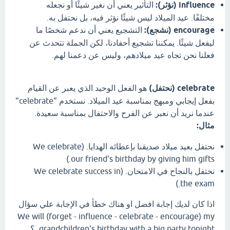
influence (نؤثر):
التأثير يعني أن نغير شيئًا أو نجعله
مختلفًا. عيد الميلاد ليس شيئًا نؤثر فيه، بل نحتفل به.
encourage (نشجع):
التشجيع يعني أن ندعم شخصًا ما
ليفعل شيئًا. يمكننا تشجيع أحفادنا، لكن الجملة تتحدث عن
فعلنا نحن تجاه عيد ميلادهم، وليس عن دعمنا لهم.
celebrate (نحتفل)
هو الفعل الوحيد الذي يعبر عن القيام
بفعل إيجابي ومبهج بمناسبة عيد الميلاد. نستخدم "celebrate"
عندما نريد أن نعبر عن الفرح والاحتفال بمناسبة سعيدة.
مثال:
نحتفل بعيد ميلاد صديقنا بإعطائه الهدايا. (We celebrate
our friend's birthday by giving him gifts.)
نحتفل بالنجاح في الامتحان. (We celebrate success in
the exam.)
اذا كان لديك إجابة افضل او هناك خطأ في الإجابة علي سؤال
We will (forget - influence - celebrate - encourage) my
grandchildren's birthday with a big party tonight. ؟