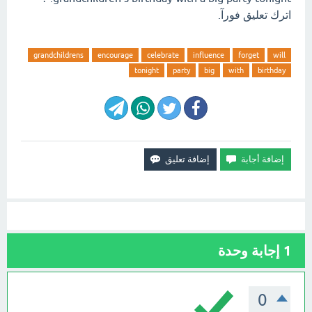
اترك تعليق فورآ.
grandchildrens
encourage
celebrate
influence
forget
will
tonight
party
big
with
birthday
1
إجابة وحدة
0