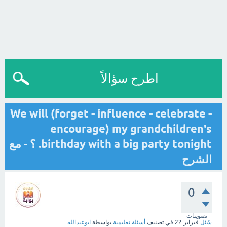
اطرح سؤالاً
We will (forget - influence - celebrate -
encourage) my grandchildren's
birthday with a big party tonight. ؟ - مع
الشرح
0
تصويتات
سُئل
فبراير 22
في تصنيف
أسئلة تعليمية
بواسطة
ابوعبدالله