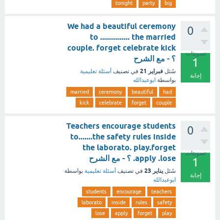
tonight
party
big
We had a beautiful ceremony
0
to ............... the married
couple. forget celebrate kick
تصويتات
؟ - مع الشرح
1
فبراير 21
سُئل
في تصنيف
أسئلة تعليمية
إجابة
بواسطة
ابوعبدالله
married
ceremony
beautiful
had
kick
celebrate
forget
couple
Teachers encourage students
0
to.......the safety rules inside
the laborato. play.forget
تصويتات
.apply .lose ؟ - مع الشرح
1
يناير 23
سُئل
في تصنيف
أسئلة تعليمية
بواسطة
إجابة
ابوعبدالله
students
encourage
teachers
laborato
inside
rules
safety
lose
apply
forget
play