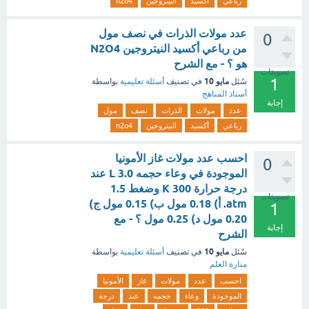
رباعي
أكسيد
النيتروجين
n2o4
عدد مولات الذرات في نصف مول
0
من رباعي أكسيد النيتروجين N2O4
هو ؟ - مع الشرح
تصويتات
1
مايو 10
سُئل
في تصنيف
أسئلة تعليمية
بواسطة
أستاذ المناهج
إجابة
عدد
مولات
الذرات
نصف
مول
رباعي
أكسيد
النيتروجين
n2o4
احسب عدد مولات غاز الأمونيا
0
الموجودة في وعاء حجمه 3.0 L عند
درجة حرارة 300 K وضغط 1.5
تصويتات
atm. أ) 0.18 مول ب) 0.15 مول ج)
1
0.20 مول د) 0.25 مول ؟ - مع
إجابة
الشرح
مايو 10
سُئل
في تصنيف
أسئلة تعليمية
بواسطة
منارة العلم
احسب
عدد
مولات
غاز
الأمونيا
الموجودة
وعاء
حجمه
عند
درجة