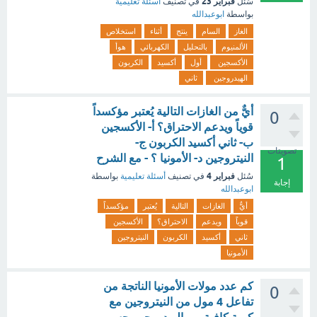
فبراير 23
سُئل
في تصنيف
أسئلة تعليمية
بواسطة
ابوعبدالله
الغاز
السام
ينتج
أثناء
استخلاص
الألمنيوم
بالتحليل
الكهربائي
هوأ
الأكسجين
أول
أكسيد
الكربون
الهيدروجين
ثاني
أيٌّ من الغازات التالية يُعتبر مؤكسداً
0
قوياً ويدعم الاحتراق؟ أ- الأكسجين
ب- ثاني أكسيد الكربون ج-
تصويتات
النيتروجين د- الأمونيا ؟ - مع الشرح
1
فبراير 4
سُئل
في تصنيف
أسئلة تعليمية
بواسطة
إجابة
ابوعبدالله
أيٌّ
الغازات
التالية
يُعتبر
مؤكسداً
قوياً
ويدعم
الاحتراق؟
الأكسجين
ثاني
أكسيد
الكربون
النيتروجين
الأمونيا
كم عدد مولات الأمونيا الناتجة من
0
تفاعل 4 مول من النيتروجين مع