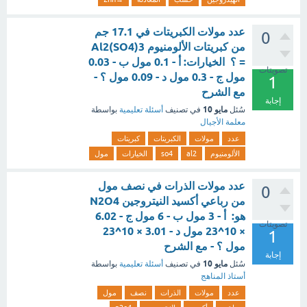
عدد مولات الكبريتات في 17.1 جم
0
من كبريتات الألومنيوم Al2(SO4)3
= ؟ الخيارات: أ - 0.1 مول ب - 0.03
تصويتات
مول ج - 0.3 مول د - 0.09 مول ؟ -
1
مع الشرح
إجابة
مايو 10
سُئل
في تصنيف
أسئلة تعليمية
بواسطة
معلمة الأجيال
عدد
مولات
الكبريتات
كبريتات
الألومنيوم
al2
so4
الخيارات
مول
عدد مولات الذرات في نصف مول
0
من رباعي أكسيد النيتروجين N2O4
هو: أ - 3 مول ب - 6 مول ج - 6.02
تصويتات
× 10^23 مول د - 3.01 × 10^23
1
مول ؟ - مع الشرح
إجابة
مايو 10
سُئل
في تصنيف
أسئلة تعليمية
بواسطة
أستاذ المناهج
عدد
مولات
الذرات
نصف
مول