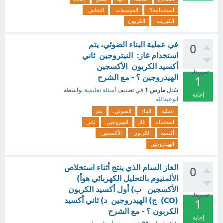
استخدامه؟
الفوسفات
النحاس
الكبريت
الكربون
في عملية البناء الضوئي، يتم
0
استخدام غاز: النيتروجين ثاني
أكسيد الكربون الأكسجين
تصويتات
الهيدروجين ؟ - مع الشرح
1
مارس 1
سُئل
في تصنيف
أسئلة تعليمية
بواسطة
إجابة
ابوعبدالله
عملية
البناء
الضوئي،
يتم
استخدام
غاز
النيتروجين
ثاني
أكسيد
الكربون
الأكسجين
الهيدروجين
الغاز السام الذي ينتج أثناء استخلاص
0
الألمنيوم بالتحليل الكهربائي هوأ)
الأكسجين ب) أول أكسيد الكربون
تصويتات
(CO) ج) الهيدروجين د) ثاني أكسيد
1
الكربون ؟ - مع الشرح
إجابة