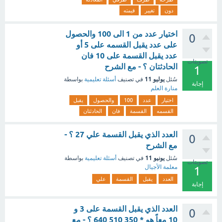
دون
تغيير
قيمته
اختيار عدد من 1 الى 100 والحصول
0
على عدد يقبل القسمه على 5 أو
عدد يقبل القسمة على 10 فان
تصويتات
الحادثتان ؟ - مع الشرح
1
يوليو 11
سُئل
في تصنيف
أسئلة تعليمية
بواسطة
إجابة
منارة العلم
اختيار
عدد
100
والحصول
يقبل
القسمه
القسمة
فان
الحادثتان
العدد الذي يقبل القسمة علي 27 ؟ -
0
مع الشرح
يونيو 11
سُئل
في تصنيف
أسئلة تعليمية
بواسطة
تصويتات
معلمة الأجيال
1
العدد
يقبل
القسمة
علي
إجابة
العدد الذي يقبل القسمة على 3 و
0
10 معاً هو * 350 510 640 ؟ - مع