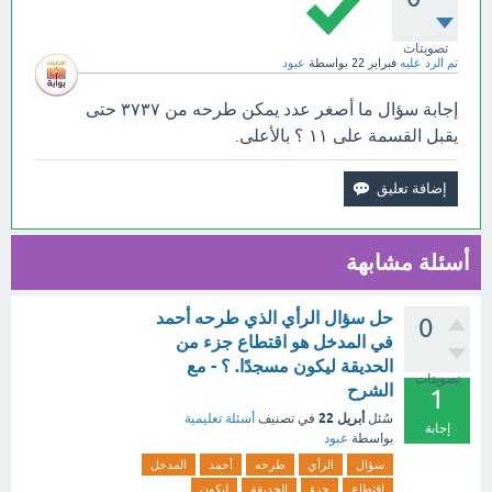
تصويتات
تم الرد عليه
فبراير 22
بواسطة
عبود
إجابة سؤال ما أصغر عدد يمكن طرحه من ٣٧٣٧ حتى
يقبل القسمة على ١١ ؟ بالأعلى.
أسئلة مشابهة
حل سؤال الرأي الذي طرحه أحمد
0
في المدخل هو اقتطاع جزء من
الحديقة ليكون مسجدًا. ؟ - مع
تصويتات
الشرح
1
أبريل 22
سُئل
في تصنيف
أسئلة تعليمية
إجابة
بواسطة
عبود
سؤال
الرأي
طرحه
أحمد
المدخل
اقتطاع
جزء
الحديقة
ليكون