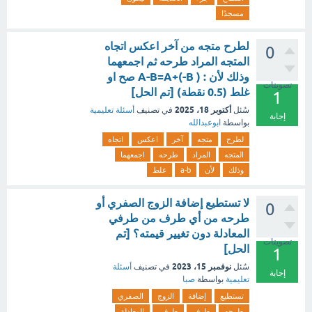
مسجدًا
لطرح متجه من آخر اعكس اتجاه
0
المتجه المراد طرحه ثم اجمعهما
وذلك لأن : ( A-B=A+(-B صح او
تصويتات
غلط (0.5 نقطة) [تم الحل]
1
أكتوبر 18، 2025
سُئل
في تصنيف
أسئلة تعليمية
إجابة
بواسطة
ابوعبدالله
لطرح
متجه
آخر
اعكس
اتجاه
المتجه
المراد
طرحه
اجمعهما
وذلك
لأن
a-b
غلط
لا تستطيع إضافة الزوج الصفري أو
0
طرحه من أي طرف من طرفي
المعادلة دون تغيير قيمته؟ [تم
تصويتات
الحل]
1
نوفمبر 15، 2023
سُئل
في تصنيف
أسئلة
إجابة
تعليمية
بواسطة
صبا
تستطيع
إضافة
الزوج
الصفري
طرحه
طرف
طرفي
المعادلة