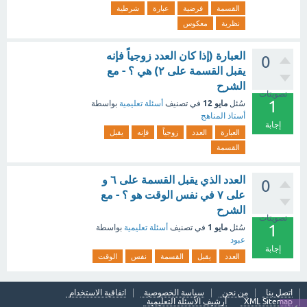
القسمة
فرضية
عبارة
شرطية
نظرية
معكوس
العبارة (إذا كان العدد زوجياً فإنه
0
يقبل القسمة على ٢) هي ؟ - مع
الشرح
تصويتات
1
مايو 12
سُئل
في تصنيف
أسئلة تعليمية
بواسطة
أستاذ المناهج
إجابة
العبارة
العدد
زوجياً
فإنه
يقبل
القسمة
العدد الذي يقبل القسمة على ٦ و
0
على ٧ في نفس الوقت هو ؟ - مع
الشرح
تصويتات
1
مايو 1
سُئل
في تصنيف
أسئلة تعليمية
بواسطة
عبود
إجابة
العدد
يقبل
القسمة
نفس
الوقت
اتصل بنا
من نحن
سياسة الخصوصية
اتفاقية الاستخدام
XML Sitemap
أرشيف الأسئلة التعليمية