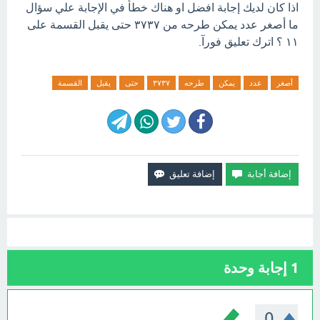
اذا كان لديك إجابة افضل او هناك خطأ في الإجابة علي سؤال
ما أصغر عدد يمكن طرحه من ٣٧٣٧ حتى يقبل القسمة على
١١ ؟ اترك تعليق فورآ.
أصغر
عدد
يمكن
طرحه
٣٧٣٧
حتى
يقبل
القسمة
1
إجابة وحدة
0