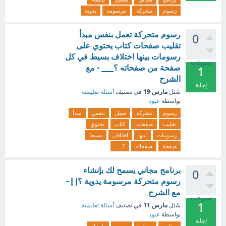
رسوم
متحركة
مرسومة
يدوية
رسوم متحركة تعمل بنفس مبدأ
0
تقليب صفحات كتاب يحتوي على
رسومات بينها اختلاف بسيط في كل
تصويتات
صفحة من صفحاته ؟___ - مع
1
الشرح
إجابة
مارس 19
سُئل
في تصنيف
أسئلة تعليمية
بواسطة
عبود
رسوم
متحركة
تعمل
بنفس
مبدأ
تقليب
صفحات
كتاب
يحتوي
رسومات
بينها
اختلاف
بسيط
صفحة
صفحاته
؟___
برنامج مجاني يسمح لك بإنشاء
0
رسوم متحركة مرسومة يدوية ؟| | -
مع الشرح
تصويتات
1
مارس 11
سُئل
في تصنيف
أسئلة تعليمية
بواسطة
عبود
إجابة