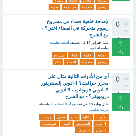
برنامج
مجاني
يسمح
بإنشاء
رسوم
متحركة
مرسومة
يدوية
لإضافة خلفية فضاء في مشروع
0
رسوم متحركة في الفضاء اختر ؟ -
مع الشرح
تصويتات
1
فبراير 21
سُئل
في تصنيف
أسئلة تعليمية
بواسطة
عبود
إجابة
لإضافة
خلفية
فضاء
مشروع
رسوم
متحركة
الفضاء
اختر
أي من الأدوات التالية مثال على
0
محرر جرافيك؟ 1-ادوبي إليستريتور
2- ادوبي فوتوشوب 3-ادوبي
تصويتات
دريمويفر؟ - مع الشرح
1
يوليو 13
سُئل
في تصنيف
أسئلة تعليمية
بواسطة
إجابة
مرشد تعليمي
الأدوات
التالية
مثال
محرر
جرافيك
1-ادوبي
إليستريتور
ادوبي
فوتوشوب
3-ادوبي
دريمويفر