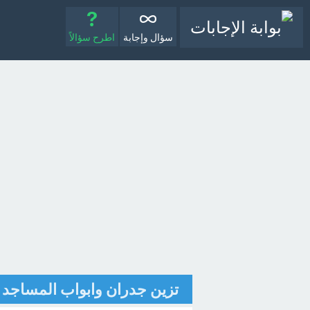
سؤال وإجابة
اطرح سؤالاً
تزين جدران وابواب المساجد و