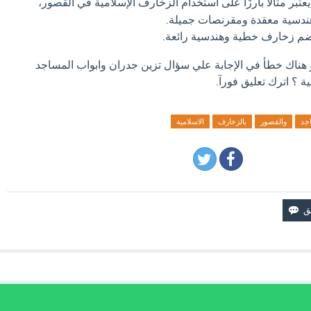
عتبر مثالاً بارزًا على استخدام الزخارف الإسلامية في القصور،
ندسية معقدة ومقرنصات جميلة.
م زخارف خطية وهندسية رائعة.
و هناك خطأ في الإجابة علي سؤال تزين جدران وابواب المساجد
ة ؟ اترك تعليق فورآ.
جد
والقصور
بالزخارف
الاسلامية