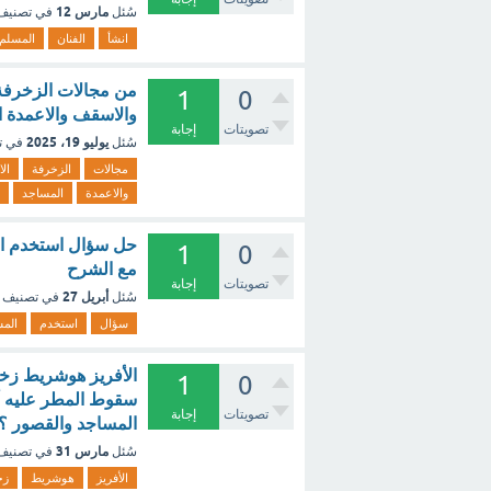
مارس 12
سُئل
في تصني
انشأ
الفنان
المسلم
من مجالات الزخرفة 
1
0
والاسقف والاعمدة ا
تصويتات
إجابة
يوليو 19، 2025
سُئل
في ت
مجالات
الزخرفة
الا
والاعمدة
المساجد
حل سؤال استخدم الم
1
0
مع الشرح
تصويتات
إجابة
أبريل 27
سُئل
في تصنيف
سؤال
استخدم
الم
الأفريز هوشريط زخر
1
0
سقوط المطر عليه أ
تصويتات
إجابة
المساجد والقصور ؟ 
مارس 31
سُئل
في تصني
الأفريز
هوشريط
زخ