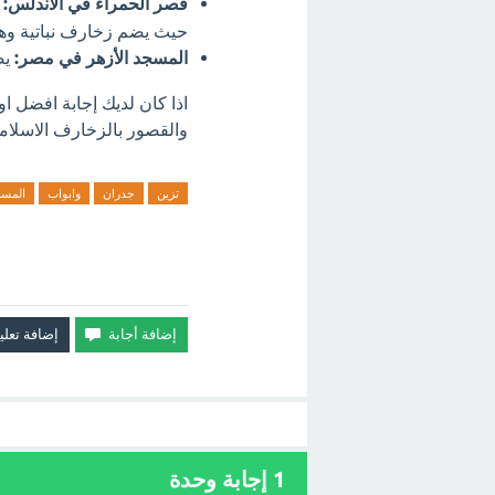
قصر الحمراء في الأندلس:
ي
حيث يضم زخارف نباتية وه
المسجد الأزهر في مصر:
يض
اذا كان لديك إجابة افضل ا
والقصور بالزخارف الاسلامي
تزين
جدران
وابواب
المسا
1
إجابة وحدة