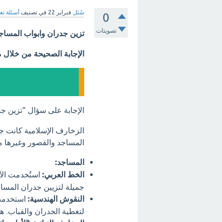
سُئل
فبراير 22
في تصنيف
أسئلة تع
0
تصويتات
تزين جدران وابواب المساج
الإجابة الصحيحة من خلال 
الإجابة على سؤال "تزين ج
الزخارف الإسلامية كانت جزء
المساجد والقصور وغيرها من 
المساجد:
الخط العربي:
استُخدمت الآي
جميلة لتزيين جدران المساج
النقوش الهندسية:
استخدمت 
لتغطية الجدران والقباب. ه