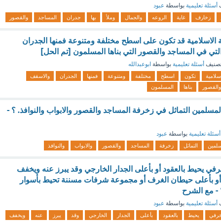
ف
أسئلة تعليمية
بواسطة
عبود
زخارف
غاية
الروعه
والجمال
وملأ
بها
جدران
المساجد
والقصور
الاسلامية قد تكون على اسطح مختلفة ومتنوعة فمنها الجدران
لتي في المساجد والقصور التي بناها المسلمون [تم الحل]
صنيف
أسئلة تعليمية
بواسطة
ابوعبدالله
سلامية
تكون
اسطح
مختلفة
ومتنوعة
فمنها
الجدران
والاسقف
والقصور
بناها
المسلمون
سلمين التماثل في زخرفة المساجد والقصور والابواب والنوافذ. ؟ -
أسئلة تعليمية
بواسطة
عبود
سلمين
التماثل
زخرفة
المساجد
والقصور
والابواب
والنوافذ
في يحيط بالعقود أو بأعلى الجدار الخارجي وقد يبرز عنه ويخفف
و بأعلى حيطان الغرف أو مجموعة شرفات مسننة تحيط بأسوار
- مع الشرح
ف
أسئلة تعليمية
بواسطة
عبود
رفي
يحيط
بالعقود
بأعلى
الجدار
الخارجي
وقد
يبرز
عنه
ويخفف