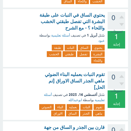
الخشب
واللحاء
الساق
يحتوي الساق في النبات على طبقة
0
البشرة التي تفصل طبقتي الخشب
واللحاء ؟ - مع الشرح
تصويتات
1
أبريل 1
سُئل
في تصنيف
أسئلة تعليمية
بواسطة
عبود
إجابة
يحتوي
الساق
النبات
طبقة
البشرة
تفصل
طبقتي
الخشب
واللحاء
تقوم النبات بعمليه البناء الضوئي
0
ماهي الجذر الساق الاوراق [تم
الحل]
تصويتات
1
أغسطس 16، 2025
سُئل
في تصنيف
أسئلة
تعليمية
بواسطة
ابوعبدالله
إجابة
تقوم
النبات
بعمليه
البناء
الضوئي
ماهي
الجذر
الساق
الاوراق
قارن بين الجذر و الساق من جهة
0