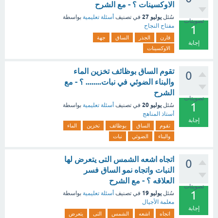
الاوكسينات ؟ - مع الشرح
يوليو 27
سُئل
في تصنيف
أسئلة تعليمية
بواسطة
تصويتات
مفتاح النجاح
1
قارن
الجذر
الساق
جهة
إجابة
الاوكسينات
تقوم الساق بوظائف تخزين الماء
0
والبناء الضوئي في نبات........ ؟ - مع
الشرح
تصويتات
1
يوليو 20
سُئل
في تصنيف
أسئلة تعليمية
بواسطة
أستاذ المناهج
إجابة
تقوم
الساق
بوظائف
تخزين
الماء
والبناء
الضوئي
نبات
اتجاه اشعه الشمس التى يتعرض لها
0
النبات واتجاه نمو الساق فسر
العلاقه ؟ - مع الشرح
تصويتات
1
يوليو 19
سُئل
في تصنيف
أسئلة تعليمية
بواسطة
معلمة الأجيال
إجابة
اتجاه
اشعه
الشمس
التى
يتعرض