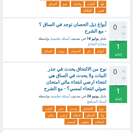
لها
النبات
واتجاه
نمو
الساق
فسر
العلاقه
أبواغ ذيل الحصان توجد في الساق ؟
0
- مع الشرح
يوليو 16
سُئل
في تصنيف
أسئلة تعليمية
بواسطة
تصويتات
مفتاح النجاح
1
أبواغ
ذيل
الحصان
توجد
الساق
إجابة
نوع من الالتحاق يحدث في جذر
0
النبات ولا يحدث في الساق هي
انتحاء ارضي انتحاء مائي امتحان
تصويتات
ضوئي انتحاء لمسي؟ - مع الشرح
1
يونيو 26
سُئل
في تصنيف
أسئلة تعليمية
بواسطة
إجابة
أستاذ المناهج
نوع
الالتحاق
يحدث
جذر
النبات
ولا
الساق
انتحاء
ارضي
مائي
امتحان
ضوئي
لمسي