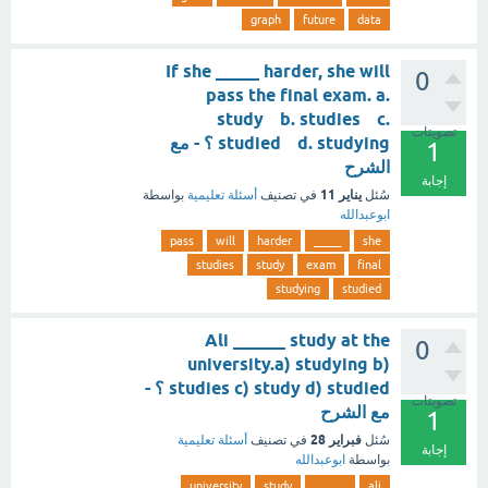
graph
future
data
If she _____ harder, she will
0
pass the final exam. a.
study b. studies c.
تصويتات
studied d. studying ؟ - مع
1
الشرح
إجابة
يناير 11
سُئل
في تصنيف
أسئلة تعليمية
بواسطة
ابوعبدالله
pass
will
harder
_____
she
studies
study
exam
final
studying
studied
Ali ______ study at the
0
university.a) studying b)
studies c) study d) studied ؟ -
تصويتات
مع الشرح
1
فبراير 28
سُئل
في تصنيف
أسئلة تعليمية
إجابة
بواسطة
ابوعبدالله
university
study
______
ali