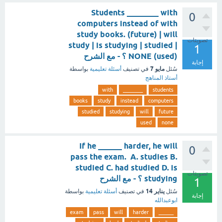
Students ________ with
0
computers instead of with
study books. (future) | will
تصويتات
study | is studying | studied |
1
NONE (used) ؟ - مع الشرح
إجابة
مايو 7
سُئل
في تصنيف
أسئلة تعليمية
بواسطة
أستاذ المناهج
with
________
students
books
study
instead
computers
studied
studying
will
future
used
none
If he ______ harder, he will
0
pass the exam. A. studies B.
studied C. had studied D. is
تصويتات
studying ؟ - مع الشرح
1
يناير 14
سُئل
في تصنيف
أسئلة تعليمية
بواسطة
إجابة
ابوعبدالله
exam
pass
will
harder
______