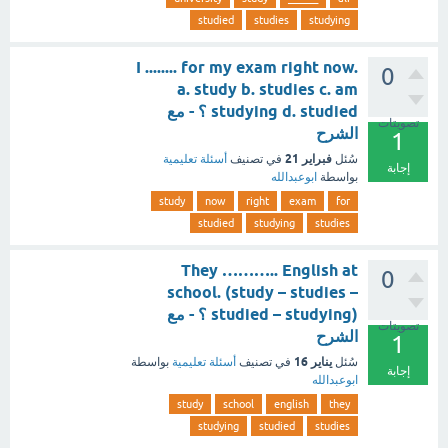
studied
studies
studying
I ........ for my exam right now.
0
a. study b. studies c. am
studying d. studied ؟ - مع
تصويتات
الشرح
1
فبراير 21
سُئل
في تصنيف
أسئلة تعليمية
إجابة
بواسطة
ابوعبدالله
study
now
right
exam
for
studied
studying
studies
They ……….. English at
0
school. (study – studies –
studied – studying) ؟ - مع
تصويتات
الشرح
1
يناير 16
سُئل
في تصنيف
أسئلة تعليمية
بواسطة
إجابة
ابوعبدالله
study
school
english
they
studying
studied
studies