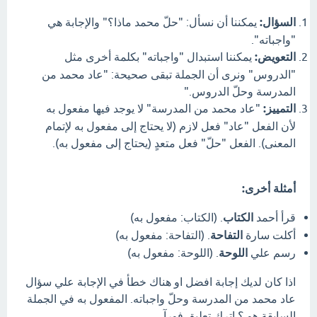
السؤال:
يمكننا أن نسأل: "حلّ محمد ماذا؟" والإجابة هي
"واجباته".
التعويض:
يمكننا استبدال "واجباته" بكلمة أخرى مثل
"الدروس" ونرى أن الجملة تبقى صحيحة: "عاد محمد من
المدرسة وحلّ الدروس."
التمييز:
"عاد محمد من المدرسة" لا يوجد فيها مفعول به
لأن الفعل "عاد" فعل لازم (لا يحتاج إلى مفعول به لإتمام
المعنى). الفعل "حلّ" فعل متعدٍ (يحتاج إلى مفعول به).
أمثلة أخرى:
قرأ أحمد
الكتاب
. (الكتاب: مفعول به)
أكلت سارة
التفاحة
. (التفاحة: مفعول به)
رسم علي
اللوحة
. (اللوحة: مفعول به)
اذا كان لديك إجابة افضل او هناك خطأ في الإجابة علي سؤال
عاد محمد من المدرسة وحلّ واجباته. المفعول به في الجملة
السابقة هو ؟ اترك تعليق فورآ.