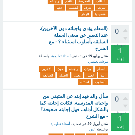
الطالب
المدرسة
فأنجز
واجباته
سريعا
تعرف
لنفسك
حقها
فتصونها
الهوان
(المعلم يؤدي واجباته دون الآخرين).
0
عند التعبير عن معنى الجملة
السابقة بأسلوب استثناء ؟ - مع
تصويتات
الشرح
1
يوليو 19
سُئل
في تصنيف
أسئلة تعليمية
بواسطة
إجابة
مرشد تعليمي
المعلم
يؤدي
واجباته
دون
الآخرين
عند
التعبير
معنى
الجملة
السابقة
بأسلوب
استثناء
سأل والد فهد إبنه عن المتبقي من
0
واجباته المدرسية. فكانت إجابته كما
بالشكل أدناهـ، فهل إجابته صحيحة؟
تصويتات
- مع الشرح
1
أبريل 29
سُئل
في تصنيف
أسئلة تعليمية
إجابة
بواسطة
عبود