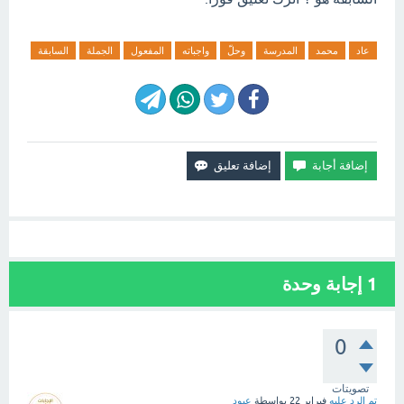
عاد
محمد
المدرسة
وحلّ
واجباته
المفعول
الجملة
السابقة
1
إجابة وحدة
0
تصويتات
تم الرد عليه
فبراير 22
بواسطة
عبود