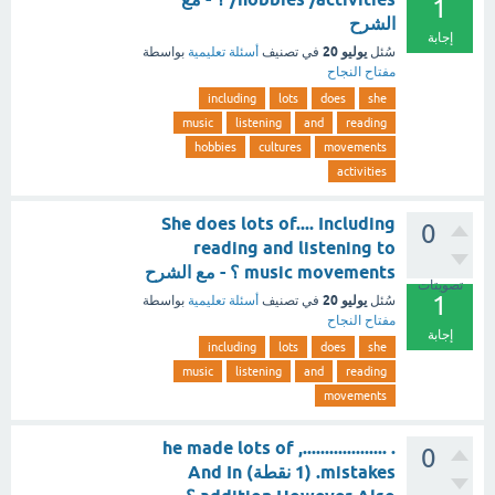
1
الشرح
إجابة
يوليو 20
سُئل
في تصنيف
أسئلة تعليمية
بواسطة
مفتاح النجاح
including
lots
does
she
music
listening
and
reading
hobbies
cultures
movements
activities
She does lots of.... Including
0
reading and listening to
music movements ؟ - مع الشرح
تصويتات
1
يوليو 20
سُئل
في تصنيف
أسئلة تعليمية
بواسطة
مفتاح النجاح
إجابة
including
lots
does
she
music
listening
and
reading
movements
. ..................., he made lots of
0
mistakes. (1 نقطة) And In