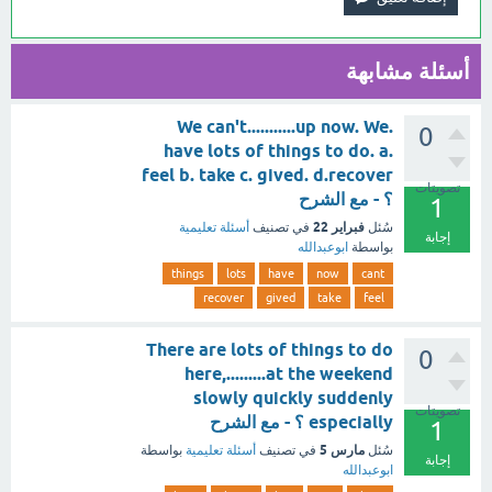
أسئلة مشابهة
.We can't...........up now. We
0
have lots of things to do. a.
feel b. take c. gived. d.recover
تصويتات
؟ - مع الشرح
1
فبراير 22
سُئل
في تصنيف
أسئلة تعليمية
إجابة
بواسطة
ابوعبدالله
things
lots
have
now
cant
recover
gived
take
feel
There are lots of things to do
0
here,.........at the weekend
slowly quickly suddenly
تصويتات
especially ؟ - مع الشرح
1
مارس 5
سُئل
في تصنيف
أسئلة تعليمية
بواسطة
إجابة
ابوعبدالله