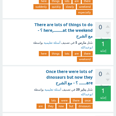
here
things
lots
are
there
suddenly
quickly
slowly
weekend
especially
There are lots of things to do
0
here,.........at the weekend ؟ -
مع الشرح
تصويتات
1
مارس 5
سُئل
في تصنيف
أسئلة تعليمية
بواسطة
ابوعبدالله
إجابة
here
things
lots
are
there
weekend
Once there were lots of
0
dinosaurs but now they
are....... ؟ - مع الشرح
تصويتات
1
يناير 20
سُئل
في تصنيف
أسئلة تعليمية
بواسطة
ابوعبدالله
إجابة
lots
were
there
once
are
they
now
but
dinosaurs