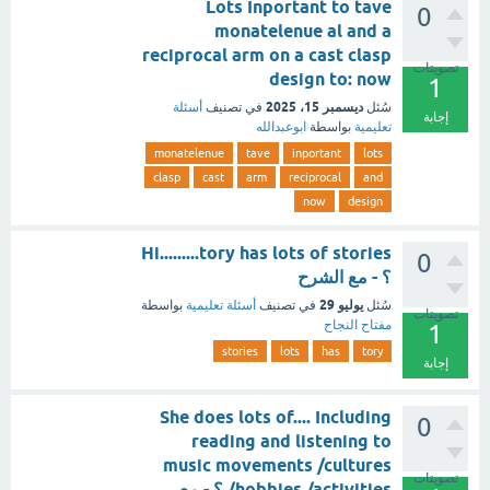
Lots Inportant to tave
0
monatelenue al and a
reciprocal arm on a cast clasp
تصويتات
design to: now
1
ديسمبر 15، 2025
سُئل
في تصنيف
أسئلة
إجابة
تعليمية
بواسطة
ابوعبدالله
monatelenue
tave
inportant
lots
clasp
cast
arm
reciprocal
and
now
design
Hi.........tory has lots of stories
0
؟ - مع الشرح
يوليو 29
سُئل
في تصنيف
أسئلة تعليمية
بواسطة
تصويتات
مفتاح النجاح
1
stories
lots
has
tory
إجابة
She does lots of.... Including
0
reading and listening to
music movements /cultures
تصويتات
/hobbies /activities ؟ - مع