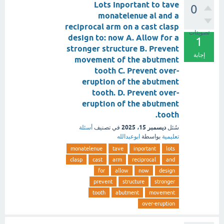
Lots Inportant to tave
0
monatelenue al and a
reciprocal arm on a cast clasp
تصويتات
design to: now A. Allow for a
1
stronger structure B. Prevent
إجابة
movement of the abutment
tooth C. Prevent over-
eruption of the abutment
tooth. D. Prevent over-
eruption of the abutment
tooth.
ديسمبر 15، 2025
سُئل
في تصنيف
أسئلة
تعليمية
بواسطة
ابوعبدالله
monatelenue
tave
inportant
lots
clasp
cast
arm
reciprocal
and
for
allow
now
design
prevent
structure
stronger
tooth
abutment
movement
over-eruption