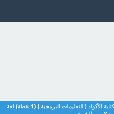
لغة برمجة عالمية تعتمد على كتابة الأكواد ( التعليمات البرمجية ) (1 نقطة) لغة