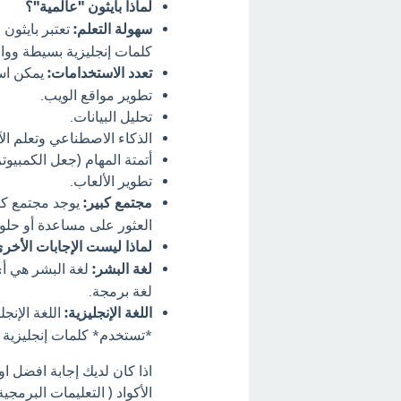
لماذا بايثون "عالمية"؟
سهولة التعلم:
تعتبر بايثون 
كلمات إنجليزية بسيطة ووا
تعدد الاستخدامات:
يمكن است
تطوير مواقع الويب.
تحليل البيانات.
الذكاء الاصطناعي وتعلم الآ
أتمتة المهام (جعل الكمبيوتر 
تطوير الألعاب.
مجتمع كبير:
يوجد مجتمع كبي
العثور على مساعدة أو حلو
لماذا ليست الإجابات الأخ
لغة البشر:
لغة البشر هي أي 
لغة برمجة.
اللغة الإنجليزية:
اللغة الإنجل
*تستخدم* كلمات إنجليزية لك
اذا كان لديك إجابة افضل ا
الأكواد ( التعليمات البرمجية ) (1 نقطة) لغة البشر لغة بايثون اللغة الانجليزية ؟ اترك 