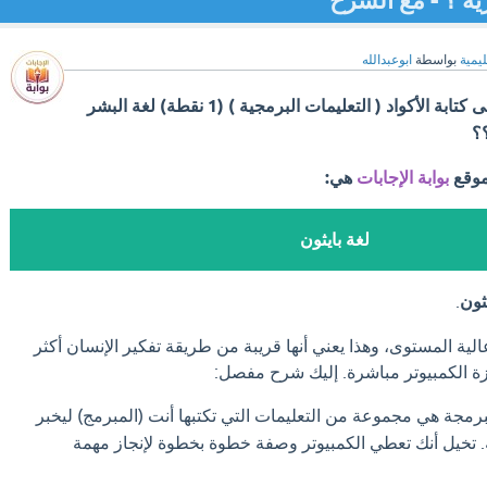
زية ؟ - مع الشرح
ليمية
بواسطة
ابوعبدالله
لغة برمجة عالمية تعتمد على كتابة الأكواد ( التعليمات البرمجية ) (1 نقطة) لغة البشر
؟؟
موقع
بوابة الإجابات
هي:
لغة بايثون
ثون
.
لية المستوى، وهذا يعني أنها قريبة من طريقة تفكير الإنسان أكثر
زة الكمبيوتر مباشرة. إليك شرح مفصل:
برمجة هي مجموعة من التعليمات التي تكتبها أنت (المبرمج) ليخبر
ه. تخيل أنك تعطي الكمبيوتر وصفة خطوة بخطوة لإنجاز مهمة