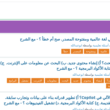
ي لغة عالمية ومفتوحة المصدر. صح أم خطأ ؟ - مع الشرح
أسئلة تعليمية
بواسطة
ابوعبدالله
عالمية
ومفتوحة
المصدر
خطأ
ث؟ أ) إنشاء محتوى جديد. ب) البحث عن معلومات على الإنترنت. ج)
ابة الأكواد البرمجية ؟ - مع الشرح
سئلة تعليمية
بواسطة
ابوعبدالله
ث؟
إنشاء
محتوى
جديد
البحث
معلومات
الإنترنت
تشغيل
البرامج
ة
ما المقصود بالتعلم الآلي في Copilot؟ أ) تطوير قدراته بناء على بيانات وتجارب سابقة.
ديمة. ج) كتابة الأكواد البرمجية. د) تشغيل الفيديوهات ؟ - مع الشرح
سئلة تعليمية
بواسطة
ابوعبدالله