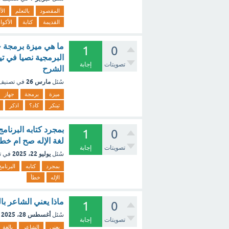
المقصود
بالتعلم
الآ
القديمة
كتابة
الأكوا
ما هي ميزة برمجة جها
1
0
البرمجية نصيا في تي
تصويتات
إجابة
الشرح
مارس 26
سُئل
في تصني
ميزة
برمجة
جهاز
تينكر
كاد؟
اذكر
بمجرد كتابه البرنام
1
0
لغة الإله صح ام خطأ
تصويتات
إجابة
يوليو 22، 2025
سُئل
في ت
بمجرد
كتابه
البرنامج
الإله
خطأ
ماذا يعني الشاعر بالغ
1
0
أغسطس 28، 2025
سُئل
تصويتات
إجابة
يعني
الشاعر
بالغة