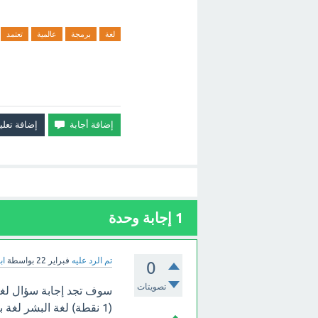
لغة
برمجة
عالمية
تعتمد
1
إجابة وحدة
تم الرد عليه
فبراير 22
بواسطة
اب
0
تصويتات
سوف تجد إجابة سؤال لغة ب
(1 نقطة) لغة البشر لغة بايثون اللغة الانجليزية ؟ بالأعلى.