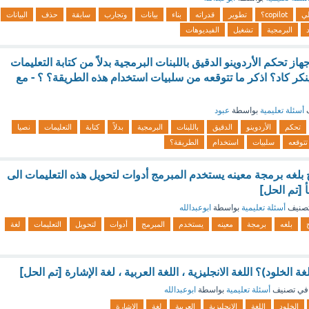
لي
copilot؟
تطوير
قدراته
بناء
بيانات
وتجارب
سابقة
حذف
البيانات
د
البرمجية
تشغيل
الفيديوهات
ز تحكم الأردوينو الدقيق باللبنات البرمجية بدلاً من كتابة التعليمات
نكر كاد؟ اذكر ما تتوقعه من سلبيات استخدام هذه الطريقة؟ ؟ - مع
ف
أسئلة تعليمية
بواسطة
عبود
تحكم
الأردوينو
الدقيق
باللبنات
البرمجية
بدلاً
كتابة
التعليمات
نصيا
تتوقعه
سلبيات
استخدام
الطريقة؟
ج بلغه برمجة معينه يستخدم المبرمج أدوات لتحويل هذه التعليمات الى
 [تم الحل]
صنيف
أسئلة تعليمية
بواسطة
ابوعبدالله
بلغه
برمجة
معينه
يستخدم
المبرمج
أدوات
لتحويل
التعليمات
لغة
ة الخلود)؟ اللغة الانجليزية ، اللغة العربية ، لغة الإشارة [تم الحل]
في تصنيف
أسئلة تعليمية
بواسطة
ابوعبدالله
الخلود
اللغة
الانجليزية
العربية
لغة
الإشارة