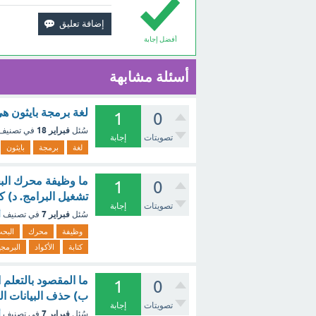
أفضل إجابة
أسئلة مشابهة
لغة برمجة بايثون ه
1
0
فبراير 18
سُئل
في تصنيف
تصويتات
إجابة
لغة
برمجة
بايثون
ما وظيفة محرك البح
1
0
تشغيل البرامج. د) كت
تصويتات
إجابة
فبراير 7
سُئل
في تصنيف
أ
وظيفة
محرك
البح
كتابة
الأكواد
البرمجي
1
0
ب) حذف البيانات الق
تصويتات
إجابة
فبراير 7
سُئل
في تصنيف
أ