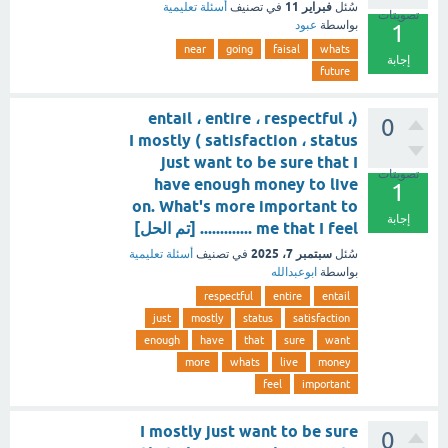
فبراير 11
سُئل
في تصنيف
أسئلة تعليمية
تصويتات
بواسطة
عبود
1
near
going
faisal
whats
إجابة
future
(entail ، entire ، respectful ،
0
satisfaction ، status ) I mostly
just want to be sure that I
تصويتات
have enough money to live
1
on. What's more important to
إجابة
me that I feel ............. [تم الحل]
سبتمبر 7، 2025
سُئل
في تصنيف
أسئلة تعليمية
بواسطة
ابوعبدالله
respectful
entire
entail
just
mostly
status
satisfaction
enough
have
that
sure
want
more
whats
live
money
feel
important
I mostly just want to be sure
0