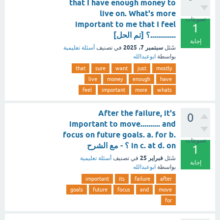
that I have enough money to
live on. What's more
تصويتات
important to me that I feel
1
.............؟ [تم الحل]
إجابة
سبتمبر 7، 2025
سُئل
في تصنيف
أسئلة تعليمية
بواسطة
ابوعبدالله
that
sure
want
just
mostly
live
money
enough
have
feel
important
more
whats
After the failure, it's
0
important to move.......... and
focus on future goals. a. for b.
تصويتات
in c. at d. on ؟ - مع الشرح
1
فبراير 25
سُئل
في تصنيف
أسئلة تعليمية
إجابة
بواسطة
ابوعبدالله
important
its
failure
after
goals
future
focus
and
move
for