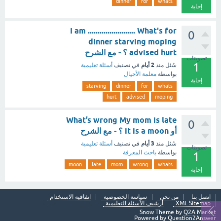
dinner
for
whats
إجابة
I am ........................ What's for
0
dinner starving moping
advised hurt ؟ - مع الشرح
تصويتات
1
2 أيام
سُئل
منذ
في تصنيف
أسئلة تعليمية
بواسطة
معلمة الأجيال
إجابة
starving
dinner
for
whats
hurt
advised
moping
What’s wrong My mom is late
0
أو it is a moon ؟ - مع الشرح
3 أيام
سُئل
منذ
في تصنيف
أسئلة تعليمية
تصويتات
بواسطة
باحث المعرفة
1
moon
late
mom
wrong
whats
إجابة
اتصل بنا
من نحن
سياسة الخصوصية
اتفاقية الاستخدام
XML Sitemap
أرشيف الأسئلة التعليمية
Snow Theme by
Q2A Market
Powered by
Question2Answer