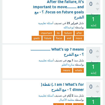
After the failure, it's
0
important to move.......... and
focus on future goals. ؟ - مع
تصويتات
الشرح
1
فبراير 25
سُئل
في تصنيف
أسئلة تعليمية
إجابة
بواسطة
ابوعبدالله
important
its
failure
after
goals
future
focus
and
move
What's up ? means .....................
0
؟ - مع الشرح
1 يوم
سُئل
منذ
في تصنيف
أسئلة تعليمية
تصويتات
بواسطة
منارة العلم
1
means
whats
إجابة
I am ! What's for .) نقطة(
0
dinner ؟ - مع الشرح
2 أيام
سُئل
منذ
في تصنيف
أسئلة تعليمية
تصويتات
بواسطة
معلمة الأجيال
1