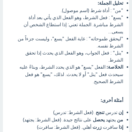
تحليل الجملة:
"من" : أداة شرط (اسم موصول).
"يسع" : فعل الشرط، وهو الفعل الذي يأتي بعد أداة
الشرط مباشرة. الجملة تعني: إذا استطاع الشخص أن
يسعى...
"ليحقق طموحاته" : غاية الفعل "يسع"، وليست جزءاً من
الشرط نفسه.
"ينل" : فعل الجواب، وهو الفعل الذي يحدث إذا تحقق
الشرط.
الخلاصة:
الفعل "يسع" هو الذي يحدد الشرط، وبناءً عليه
سيحدث فعل "ينل" أو لا يحدث. لذلك، "يسع" هو فعل
الشرط الصحيح.
أمثلة أخرى:
إن
تدرس
تنجح
. (فعل الشرط: تدرس)
من
يجتهد
يحصل
على نتائج جيدة. (فعل الشرط: يجتهد)
إذا
سافرت
زرت
أهلي. (فعل الشرط: سافرت)