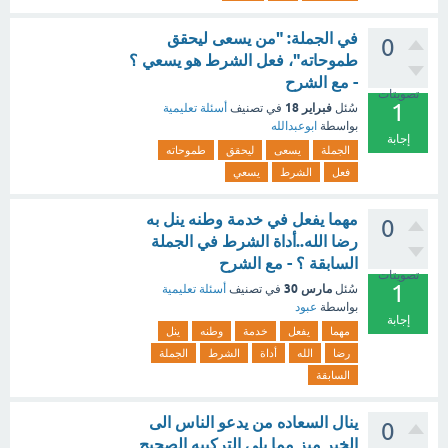
في الجملة: "من يسعى ليحقق
0
طموحاته"، فعل الشرط هو يسعي ؟
- مع الشرح
تصويتات
1
فبراير 18
سُئل
في تصنيف
أسئلة تعليمية
بواسطة
ابوعبدالله
إجابة
الجملة
يسعى
ليحقق
طموحاته
فعل
الشرط
يسعي
مهما يفعل في خدمة وطنه ينل به
0
رضا الله..أداة الشرط في الجملة
السابقة ؟ - مع الشرح
تصويتات
1
مارس 30
سُئل
في تصنيف
أسئلة تعليمية
بواسطة
عبود
إجابة
مهما
يفعل
خدمة
وطنه
ينل
رضا
الله
أداة
الشرط
الجملة
السابقة
ينال السعاده من يدعو الناس الى
0
الخير ميز مما يلي التركيبه الصحيح