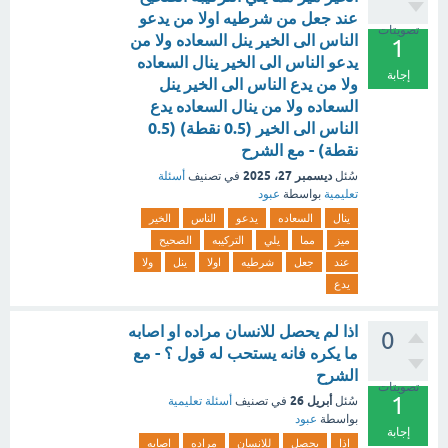
عند جعل من شرطيه اولا من يدعو
تصويتات
الناس الى الخير ينل السعاده ولا من
1
يدعو الناس الى الخير ينال السعاده
إجابة
ولا من يدع الناس الى الخير ينل
السعاده ولا من ينال السعاده يدع
الناس الى الخير (0.5 نقطة) (0.5
نقطة) - مع الشرح
ديسمبر 27، 2025
سُئل
في تصنيف
أسئلة
تعليمية
بواسطة
عبود
ينال
السعاده
يدعو
الناس
الخير
ميز
مما
يلي
التركيبه
الصحيح
عند
جعل
شرطيه
اولا
ينل
ولا
يدع
اذا لم يحصل للانسان مراده او اصابه
0
ما يكره فانه يستحب له قول ؟ - مع
الشرح
تصويتات
1
أبريل 26
سُئل
في تصنيف
أسئلة تعليمية
بواسطة
عبود
إجابة
اذا
يحصل
للانسان
مراده
اصابه