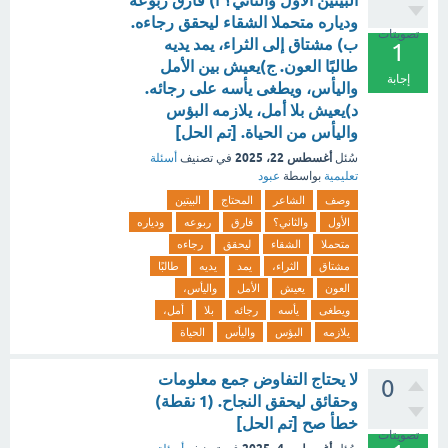
البيتين الأول والثاني؟ أ) فارق ربوعه
ودياره متحملا الشقاء ليحقق رجاءه.
تصويتات
ب) مشتاق إلى الثراء، يمد يديه
1
طالبًا العون. ج)يعيش بين الأمل
إجابة
واليأس، ويطغى يأسه على رجائه.
د)يعيش بلا أمل، يلازمه البؤس
واليأس من الحياة. [تم الحل]
أغسطس 22، 2025
سُئل
في تصنيف
أسئلة
تعليمية
بواسطة
عبود
وصف
الشاعر
المحتاج
البيتين
الأول
والثاني؟
فارق
ربوعه
ودياره
متحملا
الشقاء
ليحقق
رجاءه
مشتاق
الثراء،
يمد
يديه
طالبًا
العون
يعيش
الأمل
واليأس،
ويطغى
يأسه
رجائه
بلا
أمل،
يلازمه
البؤس
واليأس
الحياة
لا يحتاج التفاوض جمع معلومات
0
وحقائق ليحقق النجاح. (1 نقطة)
خطأ صح [تم الحل]
تصويتات