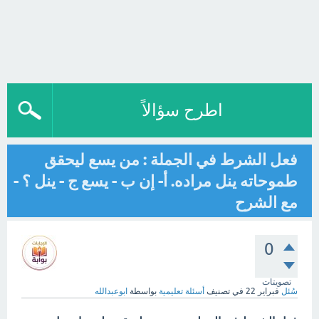
اطرح سؤالاً
فعل الشرط في الجملة : من يسع ليحقق
طموحاته ينل مراده. أ- إن ب - يسع ج - ينل ؟ -
مع الشرح
0
تصويتات
سُئل
فبراير 22
في تصنيف
أسئلة تعليمية
بواسطة
ابوعبدالله