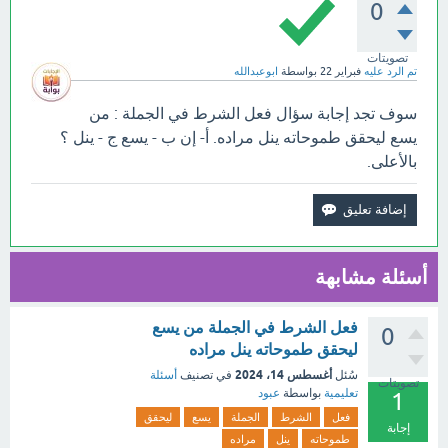
0
تصويتات
تم الرد عليه
فبراير 22
بواسطة
ابوعبدالله
سوف تجد إجابة سؤال فعل الشرط في الجملة : من
يسع ليحقق طموحاته ينل مراده. أ- إن ب - يسع ج - ينل ؟
بالأعلى.
أسئلة مشابهة
فعل الشرط في الجملة من يسع
0
ليحقق طموحاته ينل مراده
أغسطس 14، 2024
سُئل
في تصنيف
أسئلة
تصويتات
تعليمية
بواسطة
عبود
1
فعل
الشرط
الجملة
يسع
ليحقق
إجابة
طموحاته
ينل
مراده