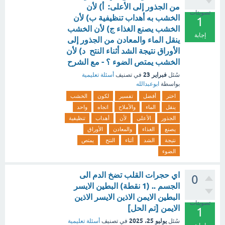
من الجذور إلى الأعلى: أ) لأن
تصويتات
الخشب به أهداب تنظيفية ب) لأن
1
الخشب يصنع الغذاء ج) لأن الخشب
إجابة
ينقل الماء والمعادن من الجذور إلى
الأوراق نتيجة الشد أثناء النتح د) لأن
الخشب يمتص الضوء ؟ - مع الشرح
فبراير 23
سُئل
في تصنيف
أسئلة تعليمية
بواسطة
ابوعبدالله
اختر
أفضل
تفسير
لكون
الخشب
ينقل
الماء
والأملاح
اتجاه
واحد
الجذور
الأعلى
لأن
أهداب
تنظيفية
يصنع
الغذاء
والمعادن
الأوراق
نتيجة
الشد
أثناء
النتح
يمتص
الضوء
اي حجرات القلب تضخ الدم الى
0
الجسم .. (1 نقطة) البطين الايسر
البطين الايمن الاذين الايسر الاذين
تصويتات
الايمن [تم الحل]
1
يوليو 25، 2025
سُئل
في تصنيف
أسئلة تعليمية