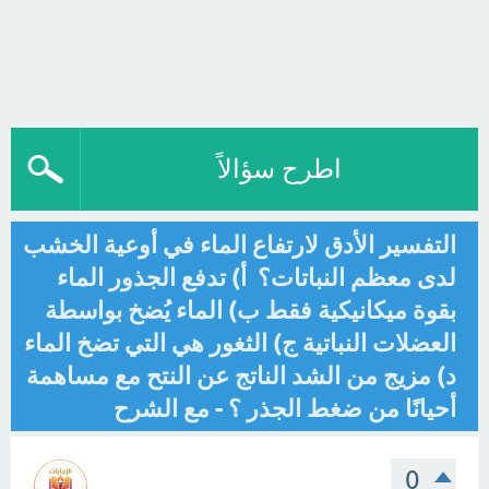
اطرح سؤالاً
التفسير الأدق لارتفاع الماء في أوعية الخشب
لدى معظم النباتات؟ أ) تدفع الجذور الماء
بقوة ميكانيكية فقط ب) الماء يُضخ بواسطة
العضلات النباتية ج) الثغور هي التي تضخ الماء
د) مزيج من الشد الناتج عن النتح مع مساهمة
أحيانًا من ضغط الجذر ؟ - مع الشرح
0