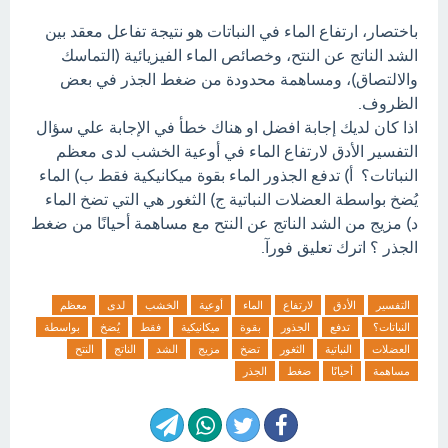
باختصار، ارتفاع الماء في النباتات هو نتيجة تفاعل معقد بين
الشد الناتج عن النتح، وخصائص الماء الفيزيائية (التماسك
والالتصاق)، ومساهمة محدودة من ضغط الجذر في بعض
الظروف.
اذا كان لديك إجابة افضل او هناك خطأ في الإجابة علي سؤال
التفسير الأدق لارتفاع الماء في أوعية الخشب لدى معظم
النباتات؟ أ) تدفع الجذور الماء بقوة ميكانيكية فقط ب) الماء
يُضخ بواسطة العضلات النباتية ج) الثغور هي التي تضخ الماء
د) مزيج من الشد الناتج عن النتح مع مساهمة أحيانًا من ضغط
الجذر ؟ اترك تعليق فورآ.
التفسير
الأدق
لارتفاع
الماء
أوعية
الخشب
لدى
معظم
النباتات؟
تدفع
الجذور
بقوة
ميكانيكية
فقط
يُضخ
بواسطة
العضلات
النباتية
الثغور
تضخ
مزيج
الشد
الناتج
النتح
مساهمة
أحيانًا
ضغط
الجذر