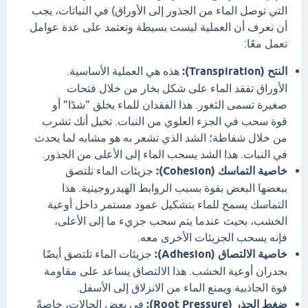
التي توصل الماء من الجذور إلى الأوراق) في النباتات، يجب
أن نعرف أن العملية ليست بسيطة وتعتمد على عدة عوامل
تعمل معًا:
النتح (Transpiration):
هذه هي العملية الأساسية.
الأوراق تفقد الماء على شكل بخار من خلال فتحات
صغيرة تسمى الثغور. هذا الفقدان للماء يخلق "شدًا" أو
قوة سحب في الجزء العلوي من النبات. تخيل أنك تشرب
من خلال شفاطة؛ الشد الذي تشعر به هو مشابه لما يحدث
في النبات. هذا الشد يسحب الماء إلى الأعلى من الجذور.
خاصية التماسك (Cohesion):
جزيئات الماء تلتصق
ببعضها البعض بقوة بسبب الروابط الهيدروجينية. هذا
التماسك يسمح للماء بتشكيل عمود مستمر داخل أوعية
الخشب، بحيث عندما يتم سحب جزيء ما إلى الأعلى،
فإنه يسحب الجزيئات الأخرى معه.
خاصية الالتصاق (Adhesion):
جزيئات الماء تلتصق أيضًا
بجدران أوعية الخشب. هذا الالتصاق يساعد على مقاومة
قوة الجاذبية ويمنع الماء من الانزلاق إلى الأسفل.
ضغط الجذر (Root Pressure):
في بعض الحالات، خاصةً