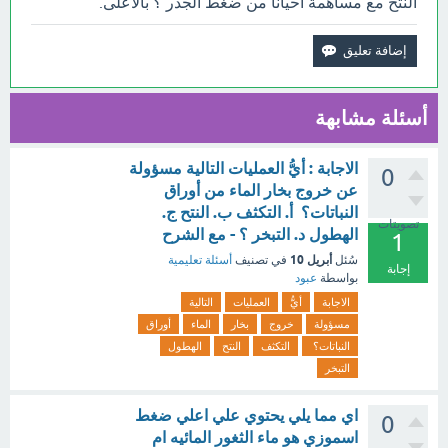
النتح مع مساهمة أحيانًا من ضغط الجذر ؟ بالأعلى.
أسئلة مشابهة
الاجابة : أيُّ العمليات التالية مسؤولة
0
عن خروج بخار الماء من أوراق
النباتات؟ أ. التكثف ب. النتح ج.
تصويتات
الهطول د. التبخر ؟ - مع الشرح
1
أبريل 10
سُئل
في تصنيف
أسئلة تعليمية
إجابة
بواسطة
عبود
الاجابة
أيُّ
العمليات
التالية
مسؤولة
خروج
بخار
الماء
أوراق
النباتات؟
التكثف
النتح
الهطول
التبخر
اي مما يلي يحتوي علي اعلي ضغط
0
اسموزي هو ماء الثغور المائيه ام