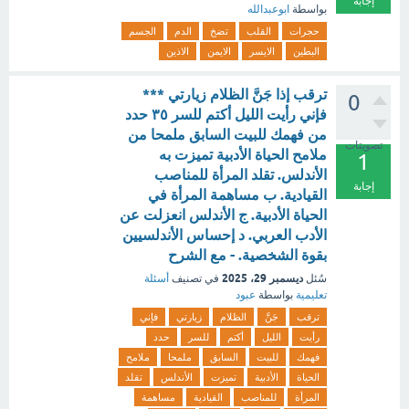
إجابة
بواسطة
ابوعبدالله
حجرات
القلب
تضخ
الدم
الجسم
البطين
الايسر
الايمن
الاذين
ترقب إذا جَنَّ الظلام زيارتي ***
0
فإني رأيت الليل أكتم للسر ٣٥ حدد
من فهمك للبيت السابق ملمحا من
تصويتات
ملامح الحياة الأدبية تميزت به
1
الأندلس. تقلد المرأة للمناصب
إجابة
القيادية. ب مساهمة المرأة في
الحياة الأدبية. ج الأندلس انعزلت عن
الأدب العربي. د إحساس الأندلسيين
بقوة الشخصية. - مع الشرح
ديسمبر 29، 2025
سُئل
في تصنيف
أسئلة
تعليمية
بواسطة
عبود
ترقب
جَنَّ
الظلام
زيارتي
فإني
رأيت
الليل
أكتم
للسر
حدد
فهمك
للبيت
السابق
ملمحا
ملامح
الحياة
الأدبية
تميزت
الأندلس
تقلد
المرأة
للمناصب
القيادية
مساهمة