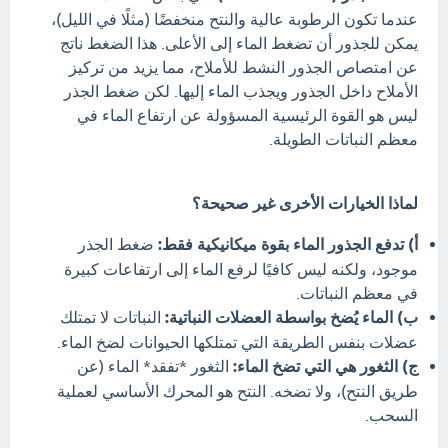
عندما تكون الرطوبة عالية والنتح منخفضًا (مثلًا في الليل)،
يمكن للجذور أن تضغط الماء إلى الأعلى. هذا الضغط ناتج
عن امتصاص الجذور النشط للأملاح، مما يزيد من تركيز
الأملاح داخل الجذور ويجذب الماء إليها. لكن ضغط الجذر
ليس هو القوة الرئيسية المسؤولة عن ارتفاع الماء في
معظم النباتات الطويلة.
لماذا الخيارات الأخرى غير صحيحة؟
أ) تدفع الجذور الماء بقوة ميكانيكية فقط:
ضغط الجذر
موجود، ولكنه ليس كافيًا لرفع الماء إلى ارتفاعات كبيرة
في معظم النباتات.
ب) الماء يُضخ بواسطة العضلات النباتية:
النباتات لا تمتلك
عضلات بنفس الطريقة التي تمتلكها الحيوانات لضخ الماء.
ج) الثغور هي التي تضخ الماء:
الثغور *تفقد* الماء (عن
طريق النتح)، ولا تضخه. النتح هو المحرك الأساسي لعملية
السحب.