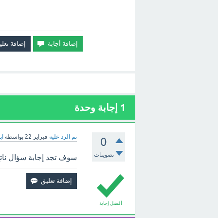
1
إجابة وحدة
تم الرد عليه
فبراير 22
بواسطة
اب
0
تصويتات
سوف تجد إجابة سؤال ناتج العمليات 9.75 - .43
أفضل إجابة