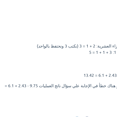
اذا كان لديك إجابة افضل او هناك خطأ في الإجابة علي سؤال ناتج العمليات 9.75 - 2.43 + 6.1 =