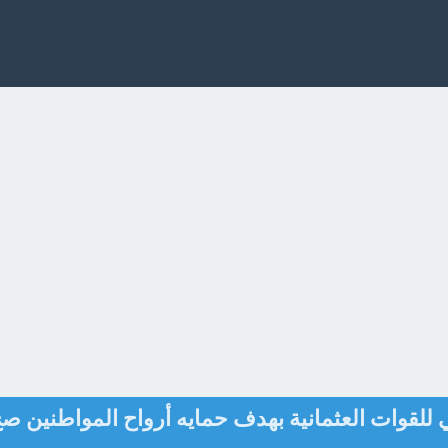
للقوات العثمانية بهدف حمايه أرواح المواطنين ص