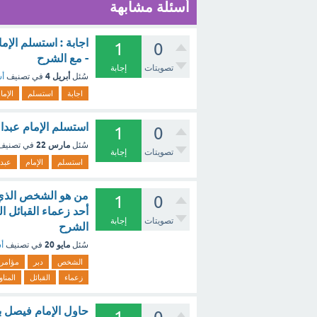
أسئلة مشابهة
اجابة : استسلم الإما
1
0
- مع الشرح
تصويتات
إجابة
أبريل 4
سُئل
في تصنيف
أس
اجابة
استسلم
الإما
استسلم الإمام عبدال
1
0
مارس 22
سُئل
في تصني
تصويتات
إجابة
استسلم
الإمام
عبدا
من هو الشخص الذي دب
1
0
أحد زعماء القبائل ا
تصويتات
إجابة
الشرح
مايو 20
سُئل
في تصنيف
أس
الشخص
دبر
مؤامر
زعماء
القبائل
المناو
حاول الإمام فيصل بن