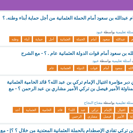
م عبدالله بن سعود أمام الحملة العثمانية من أجل حماية أبناء وطنه. ؟
ئلة تعليمية
بواسطة
عبود
م
عبدالله
سعود
أمام
الحملة
العثمانية
أجل
حماية
أبناء
وطنه
له بن سعود أمام قوات الدولة العثمانية عام . ؟ - مع الشرح
ف
أسئلة تعليمية
بواسطة
عبود
لله
سعود
أمام
قوات
الدولة
العثمانية
عام
ر مؤامرة اغتيال الإمام تركي بن عبد الله؟ قائد الحامية العثمانية
لمناوئة الأمير فيصل بن تركي الأمير مشاري بن عبد الرحمن ؟ - مع
ئلة تعليمية
بواسطة
مفتاح النجاح
ة
اغتيال
الإمام
تركي
عبد
الله؟
قائد
الحامية
العثمانية
أحد
ئة
الأمير
فيصل
مشاري
الرحمن
 تركي تفادي الإصطدام بالحملة العثمانية المعتدية من خلال ؟ ؟| - مع