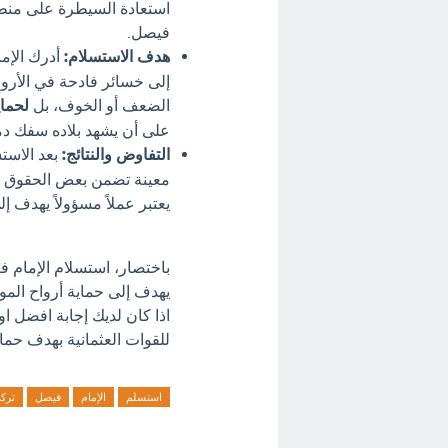
استعادة السيطرة على منطقة
فيصل.
هدف الاستسلام:
أدرك الإما
إلى خسائر فادحة في الأرواح
الضعف أو الخوف، بل
لحماي
على أن يشهد بلاده سفك دماء
التفاوض والنتائج:
بعد الاست
معينة تضمن بعض الحقوق للم
يعتبر عملاً مسؤولاً يهدف إل
باختصار، استسلام الإمام في
يهدف إلى حماية أرواح المو
اذا كان لديك إجابة افضل ا
للقوات العثمانية بهدف حماي
استسلم
الإمام
فيصل
ترك