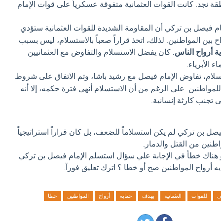
 نجد. كانت القوات العثمانية متفوقة عسكرياً على قوات الإمام
م فيصل بن تركي أن المقاومة الشديدة للقوات العثمانية ستؤدي
 بين المواطنين. لذلك، اتخذ قراراً صعباً بالاستسلام، ليس بسبب
ة أرواح الناس
. كان يفضل الاستسلام والتفاوض مع العثمانيين
 الأبرياء.
سلام، تفاوض الإمام فيصل مع رشيد باشا، وتم الاتفاق على شروط
واطنين. على الرغم من أن الاستسلام أنهى فترة حكمه، إلا أنه
ى تجنب كارثة إنسانية.
صل بن تركي لم يكن استسلاماً للضعف، بل كان قراراً استراتيجياً
اطنين من القتل والدمار.
و هناك خطأ في الإجابة علي سؤال استسلم الإمام فيصل بن تركي
ه أرواح المواطنين صح أو خطا ؟ اترك تعليق فورآ.
ي
للقوات
العثمانية
بهدف
حمايه
أرواح
المواطنين
خطا