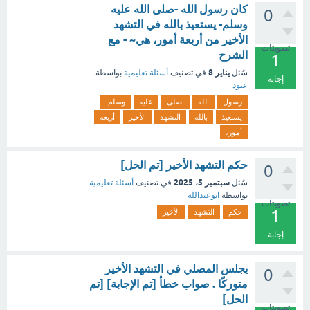
كان رسول الله -صلى الله عليه
0
وسلم- يستعيذ بالله في التشهد
الأخير من أربعة أمور، هي~ - مع
تصويتات
الشرح
1
يناير 8
سُئل
في تصنيف
أسئلة تعليمية
بواسطة
إجابة
عبود
رسول
الله
-صلى
عليه
وسلم-
يستعيذ
بالله
التشهد
الأخير
أربعة
أمور،
حكم التشهد الأخير [تم الحل]
0
سبتمبر 5، 2025
سُئل
في تصنيف
أسئلة تعليمية
بواسطة
ابوعبدالله
تصويتات
1
حكم
التشهد
الأخير
إجابة
يجلس المصلي في التشهد الأخير
0
متوركًا . صواب خطأ [تم الإجابة] [تم
الحل]
تصويتات