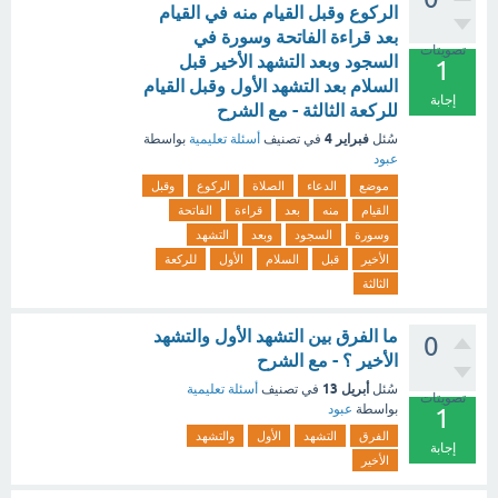
الركوع وقبل القيام منه في القيام
بعد قراءة الفاتحة وسورة في
تصويتات
السجود وبعد التشهد الأخير قبل
1
السلام بعد التشهد الأول وقبل القيام
إجابة
للركعة الثالثة - مع الشرح
فبراير 4
سُئل
في تصنيف
أسئلة تعليمية
بواسطة
عبود
موضع
الدعاء
الصلاة
الركوع
وقبل
القيام
منه
بعد
قراءة
الفاتحة
وسورة
السجود
وبعد
التشهد
الأخير
قبل
السلام
الأول
للركعة
الثالثة
ما الفرق بين التشهد الأول والتشهد
0
الأخير ؟ - مع الشرح
أبريل 13
سُئل
في تصنيف
أسئلة تعليمية
تصويتات
بواسطة
عبود
1
الفرق
التشهد
الأول
والتشهد
إجابة
الأخير