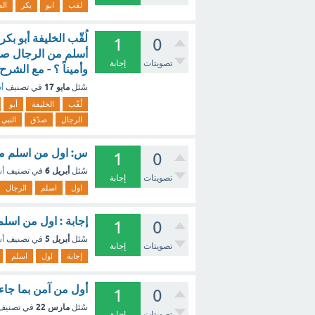
لقب
ابو
بكر
ال
لُقّب الخليفة أبو بك
1
0
أسلم من الرجال صدّق
تصويتات
إجابة
وأميناً ؟ - مع الشرح
مايو 17
سُئل
في تصنيف
أس
لُقّب
الخليفة
أبو
الرجال
صدّق
النبي
س: اول من اسلم من 
1
0
أبريل 6
سُئل
في تصنيف
أس
تصويتات
إجابة
اول
اسلم
الرجال
إجابة : اول من اسلم
1
0
أبريل 5
سُئل
في تصنيف
أس
تصويتات
إجابة
إجابة
اول
اسلم
أول من آمن بما جاء 
1
0
مارس 22
سُئل
في تصني
تصويتات
إجابة