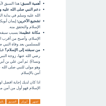
أهمية السبق:
هذا السبق لأب
دعم النبي صلى الله عليه و
الله عليه وسلم في بداية ا
تشجيع الآخرين:
إيمان أبوبك
الإسلام والتحقق منه.
مكانة عظيمة:
بسبب سبقه إل
الإسلام، وأصبح من أقرب ال
للمسلمين بعد وفاة النبي ص
من سبقته إلى الإسلام؟
قبل
رضي الله عنها، زوجة النبي
ونساءً). ثم آمن علي بن أب
وهو مولى للنبي صلى الله ع
آمن بالإسلام.
اذا كان لديك إجابة افضل ا
الإسلام فهو أول من آمن من
اشتهر
أبوبكر
الصديق
بال