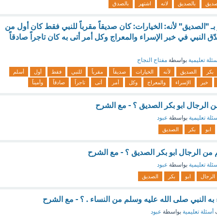
صديق
بالصديق
لانه
اشتهر
بالصدق
ر بـ "الصديق" لأنه: الخيارات: كان صديقاً مقرباً للنبي فقط كان أول من
 النبي في خبر الإسراء والمعراج وكل أمر أتى به كان تاجراً صادقاً
ئلة تعليمية
بواسطة
مفتاح النجاح
بكر
الصديق
لأنه
الخيارات
صديقاً
مقرباً
للنبي
فقط
أول
أسلم
خبر
الإسراء
والمعراج
وكل
أمر
أتى
تاجراً
صادقاً
وأميناً
الرجال ابو بكر الصديق ؟ - مع الشرح
ئلة تعليمية
بواسطة
عبود
ابو
بكر
الصديق
 من الرجال ابو بكر الصديق ؟ - مع الشرح
ئلة تعليمية
بواسطة
عبود
الرجال
ابو
بكر
الصديق
به النبي صلى الله عليه وسلم من النساء . ؟ - مع الشرح
ف
أسئلة تعليمية
بواسطة
عبود