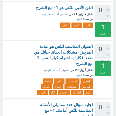
الفن الأدبي للنّص هو ؟ - مع الشرح
0
فبراير 21
سُئل
في تصنيف
أسئلة تعليمية
بواسطة
عبود
تصويتات
1
الفن
الأدبي
للنّص
إجابة
العنوان المناسب للنّص هو عيادة
0
المريض. مشكلات الحياة. حياتك من
صنع أفكارك. احترام كبار السن. ؟ -
تصويتات
مع الشرح
1
أبريل 23
سُئل
في تصنيف
أسئلة تعليمية
إجابة
بواسطة
عبود
العنوان
المناسب
للنّص
عيادة
المريض
مشكلات
الحياة
حياتك
صنع
أفكارك
احترام
كبار
السن
اجابة سؤال حدد مما يلي الأسئلة
0
المناسبة للنّص أمامك. ؟ - مع