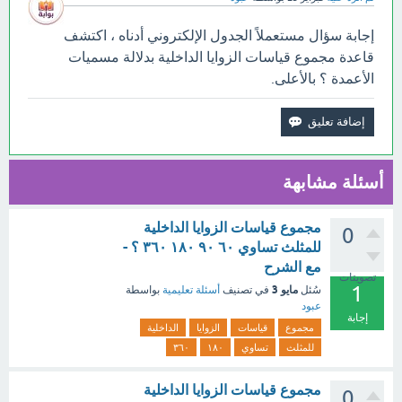
إجابة سؤال مستعملاً الجدول الإلكتروني أدناه ، اكتشف
قاعدة مجموع قياسات الزوايا الداخلية بدلالة مسميات
الأعمدة ؟ بالأعلى.
أسئلة مشابهة
مجموع قياسات الزوايا الداخلية
0
للمثلث تساوي ٦٠ ٩٠ ١٨٠ ٣٦٠ ؟ -
مع الشرح
تصويتات
1
مايو 3
سُئل
في تصنيف
أسئلة تعليمية
بواسطة
عبود
إجابة
مجموع
قياسات
الزوايا
الداخلية
للمثلث
تساوي
١٨٠
٣٦٠
مجموع قياسات الزوايا الداخلية
0