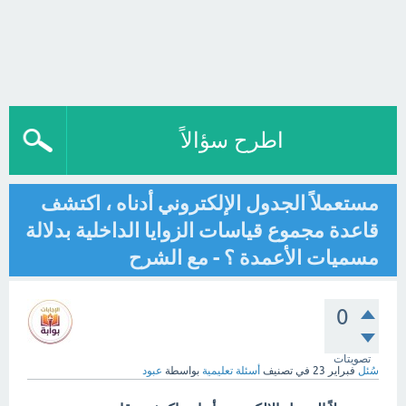
اطرح سؤالاً
مستعملاً الجدول الإلكتروني أدناه ، اكتشف
قاعدة مجموع قياسات الزوايا الداخلية بدلالة
مسميات الأعمدة ؟ - مع الشرح
0
تصويتات
سُئل
فبراير 23
في تصنيف
أسئلة تعليمية
بواسطة
عبود