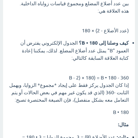
بين عدد أضلاع المضلع ومجموع قياسات زواياه الداخلية.
هذه العلاقة هي:
(عدد الأضلاع - 2) × 180
كيف وصلنا إلى B • 180؟
الجدول الإلكتروني يفترض أن
العمود "B" يمثل عدد أضلاع المضلع. لذلك، يمكننا إعادة
كتابة العلاقة السابقة كالتالي:
B - 2) × 180) = B • 180 - 360
إذا كان الجدول يركز فقط على إيجاد *مجموع* الزوايا، ويهمل
الثابت -360 (الذي قد يكون غير مهم في بعض الحالات أو يتم
التعامل معه بشكل منفصل)، فإن الصيغة المختصرة تصبح:
B • 180
مثال:
مثلث:
عدد الأضلاع (B) = 3. مجموع الزوايا = 3 • 180 =