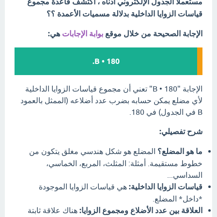
مستعملاً الجدول الإلكتروني أدناه ، اكتشف قاعدة مجموع
قياسات الزوايا الداخلية بدلالة مسميات الأعمدة ؟؟
الإجابة الصحيحة من خلال موقع
بوابة الإجابات
هي:
B • 180.
الإجابة "B • 180" تعني أن مجموع قياسات الزوايا الداخلية
لأي مضلع يمكن حسابه بضرب عدد أضلاعه (الممثل بالعمود
B في الجدول) في 180.
شرح تفصيلي:
ما هو المضلع؟
المضلع هو شكل هندسي مغلق يتكون من
خطوط مستقيمة. أمثلة: المثلث، المربع، الخماسي،
السداسي...
قياسات الزوايا الداخلية:
هي قياسات الزوايا الموجودة
*داخل* المضلع.
العلاقة بين عدد الأضلاع ومجموع الزوايا:
هناك علاقة ثابتة