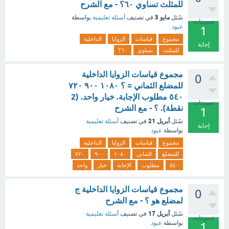
للمثلث تساوي ٦٠؟ - مع الشرح
مايو 3
سُئل
في تصنيف
أسئلة تعليمية
بواسطة
تصويتات
عبود
1
مجموع
قياسات
الزوايا
الداخلية
إجابة
للمثلث
تساوي
٦٠؟
مجموع قياسات الزوايا الداخلية
0
للمضلع الثماني = ؟ ١٠٨٠ ٩٠٠ ٧٢٠
٥٤٠ مطلوب الإجابة. خيار واحد. (2
تصويتات
نقطة). ؟ - مع الشرح
1
أبريل 21
سُئل
في تصنيف
أسئلة تعليمية
إجابة
بواسطة
عبود
مجموع
قياسات
الزوايا
الداخلية
للمضلع
الثماني
١٠٨٠
٩٠٠
٧٢٠
٥٤٠
مطلوب
الإجابة
خيار
واحد
مجموع قياسات الزوايا الداخلية ج
0
لمضلع هو ؟ - مع الشرح
أبريل 17
سُئل
في تصنيف
أسئلة تعليمية
تصويتات
بواسطة
عبود
1