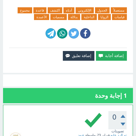
مستعملاً
الجدول
الإلكتروني
أدناه
اكتشف
قاعدة
مجموع
قياسات
الزوايا
الداخلية
بدلالة
مسميات
الأعمدة
1
إجابة وحدة
0
تصويتات
تم الرد عليه
فبراير 23
بواسطة
عبود