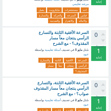
إجابة
مرشد تعليمي
احد
مستشعرات
مايكروبت
يعمل
قياس
السرعه
والحركه
والتسارع
والاماله
والاهتزاز
والصدمه
السرعة الأفقية الثابتة والتسارع
0
الرأسي ينتجان معاً مسار
المقذوف؟ - مع الشرح
تصويتات
1
مايو 5
سُئل
في تصنيف
أسئلة تعليمية
بواسطة
عبود
إجابة
السرعة
الأفقية
الثابتة
والتسارع
الرأسي
ينتجان
معاً
مسار
المقذوف؟
السرعة الأفقية الثابتة، والتسارع
0
الرأسي ينتجان معاً مسار المقذوف
صواب؟ - مع الشرح
تصويتات
1
مايو 2
سُئل
في تصنيف
أسئلة تعليمية
بواسطة
عبود
إجابة
السرعة
الأفقية
الثابتة،
والتسارع