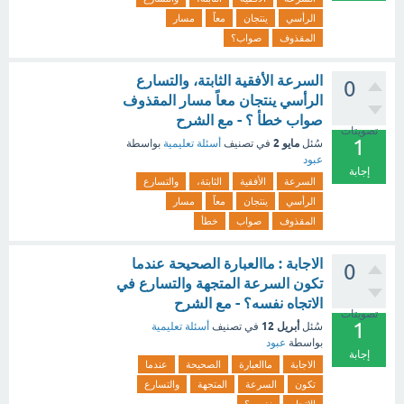
الرأسي
ينتجان
معاً
مسار
المقذوف
صواب؟
السرعة الأفقية الثابتة، والتسارع
0
الرأسي ينتجان معاً مسار المقذوف
صواب خطأ ؟ - مع الشرح
تصويتات
1
مايو 2
سُئل
في تصنيف
أسئلة تعليمية
بواسطة
عبود
إجابة
السرعة
الأفقية
الثابتة،
والتسارع
الرأسي
ينتجان
معاً
مسار
المقذوف
صواب
خطأ
الاجابة : ماالعبارة الصحيحة عندما
0
تكون السرعة المتجهة والتسارع في
الاتجاه نفسه؟ - مع الشرح
تصويتات
1
أبريل 12
سُئل
في تصنيف
أسئلة تعليمية
بواسطة
عبود
إجابة
الاجابة
ماالعبارة
الصحيحة
عندما
تكون
السرعة
المتجهة
والتسارع