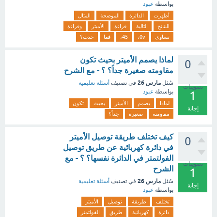
بواسطة
عبود
أظهرت
الدائرة
الموضحة
المثال
النتائج
التالية
قراءة
الأميتر
وقراءة
تساوي
0v،
45،
فما
حدث؟
لماذا يصمم الأميتر بحيث تكون
0
مقاومته صغيرة جداً؟ ؟ - مع الشرح
مارس 26
سُئل
في تصنيف
أسئلة تعليمية
تصويتات
بواسطة
عبود
1
لماذا
يصمم
الأميتر
بحيث
تكون
إجابة
مقاومته
صغيرة
جداً؟
كيف تختلف طريقة توصيل الأميتر
0
في دائرة كهربائية عن طريق توصيل
الفولتمتر في الدائرة نفسها؟ ؟ - مع
تصويتات
الشرح
1
مارس 26
سُئل
في تصنيف
أسئلة تعليمية
إجابة
بواسطة
عبود
تختلف
طريقة
توصيل
الأميتر
دائرة
كهربائية
طريق
الفولتمتر