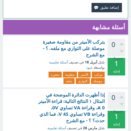
أسئلة مشابهة
يتركب الأميتر من مقاومة صغيرة
0
موصلة على التوازي مع ملفه. ؟ -
مع الشرح
تصويتات
1
أبريل 18
سُئل
في تصنيف
أسئلة تعليمية
بواسطة
عبود
إجابة
يتركب
الأميتر
مقاومة
صغيرة
موصلة
التوازي
ملفه
إذا أظهرت الدائرة الموضحة في
0
المثال ١ النتائج التالية: قراءة الأميتر
A 0، وقراءة VA تساوي 0V،
تصويتات
وقراءة VB تساوي V 45، فما الذي
1
حدث؟ ؟ - مع الشرح
إجابة
مارس 26
سُئل
في تصنيف
أسئلة تعليمية