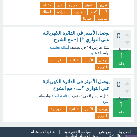
تدريج
الأميتر
الحراري
غير
منتظم
لأن
كمية
الحرارة
المتولدة
السلك
تتناسب
طرديًا
يوصل الأميتر في الدائرة الكهربائية
0
على التوازي ؟| | - مع الشرح
مارس 14
سُئل
في تصنيف
أسئلة تعليمية
تصويتات
بواسطة
عبود
1
يوصل
الأميتر
الدائرة
الكهربائية
إجابة
التوازي
يوصل الأميتر في الدائرة الكهربائية
0
على التوازي ؟.... - مع الشرح
مارس 8
سُئل
في تصنيف
أسئلة تعليمية
بواسطة
تصويتات
عبود
1
يوصل
الأميتر
الدائرة
الكهربائية
إجابة
التوازي
اتصل بنا
من نحن
سياسة الخصوصية
اتفاقية الاستخدام
XML Sitemap
أرشيف الأسئلة التعليمية