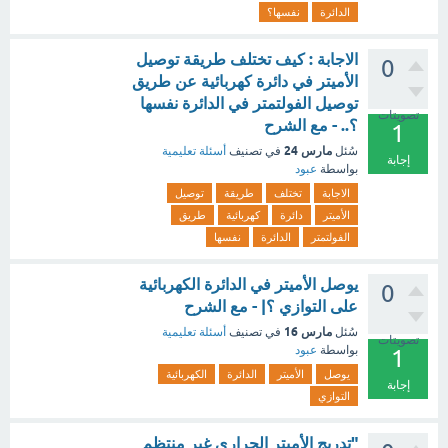
الدائرة
نفسها؟
الاجابة : كيف تختلف طريقة توصيل
0
الأميتر في دائرة كهربائية عن طريق
توصيل الفولتمتر في الدائرة نفسها
تصويتات
؟.. - مع الشرح
1
مارس 24
سُئل
في تصنيف
أسئلة تعليمية
إجابة
بواسطة
عبود
الاجابة
تختلف
طريقة
توصيل
الأميتر
دائرة
كهربائية
طريق
الفولتمتر
الدائرة
نفسها
يوصل الأميتر في الدائرة الكهربائية
0
على التوازي ؟| - مع الشرح
مارس 16
سُئل
في تصنيف
أسئلة تعليمية
تصويتات
بواسطة
عبود
1
يوصل
الأميتر
الدائرة
الكهربائية
إجابة
التوازي
"تدريج الأميتر الحراري غير منتظم