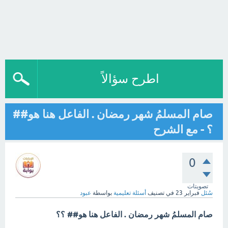
اطرح سؤالاً
صام المسلمُ شهر رمضان . الفاعل هنا هو##
؟ - مع الشرح
0
تصويتات
سُئل
فبراير 23
في تصنيف
أسئلة تعليمية
بواسطة
عبود
صام المسلمُ شهر رمضان . الفاعل هنا هو## ؟؟