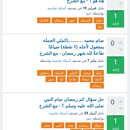
هنا هو ؟ - مع الشرح
فبراير 19
سُئل
في تصنيف
أسئلة تعليمية
تصويتات
بواسطة
عبود
1
صام
المسلم
شهر
رمضان
الفاعل
إجابة
هنا
صام محمد ……….اكملي الجملة
0
بمفعول لأجله (1 نقطة) صيامًا
طاعةً لله شهر رمضان - مع الشرح
تصويتات
1
يناير 7
سُئل
في تصنيف
أسئلة تعليمية
بواسطة
عبود
إجابة
صام
محمد
اكملي
الجملة
بمفعول
لأجله
صيامًا
طاعةً
لله
شهر
رمضان
حل سؤال كم رمضان صام النبي
0
صلى الله عليه وسلم ؟ - مع الشرح
أبريل 28
سُئل
في تصنيف
أسئلة تعليمية
تصويتات
بواسطة
عبود
1
سؤال
رمضان
صام
النبي
صلى
إجابة