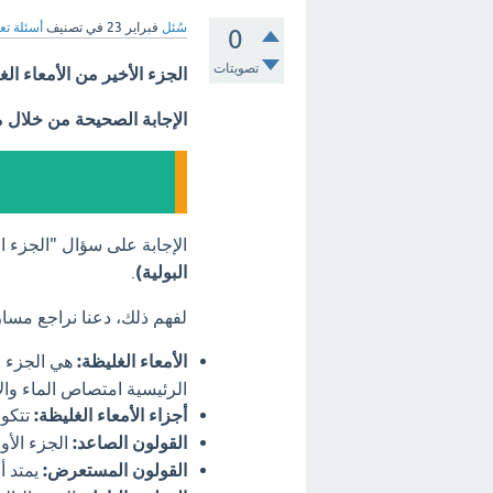
سُئل
فبراير 23
في تصنيف
أسئلة تع
0
تصويتات
الجزء الأخير من الأمعاء ا
الإجابة الصحيحة من خلال 
الإجابة على سؤال "الجزء ا
البولية)
.
لفهم ذلك، دعنا نراجع مسار
الأمعاء الغليظة:
هي الجزء ال
الرئيسية امتصاص الماء والأ
أجزاء الأمعاء الغليظة:
تتكون
القولون الصاعد:
الجزء الأو
القولون المستعرض:
يمتد أف