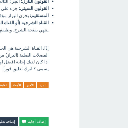
القولون النازل:
الجزء الثال
القولون السيني:
جزء على شكل حرف S، يربط
المستقيم:
يخزن البراز مؤقتً
القناة الشرجية (أو القناة الب
ينتهي بفتحة الشرج. وظيفته
إذًا، القناة الشرجية هي ال
الفضلات الصلبة (البراز) م
اذا كان لديك إجابة افضل او
يسمى ؟ اترك تعليق فورآ.
الجزء
الأخير
الأمعاء
الغليظ