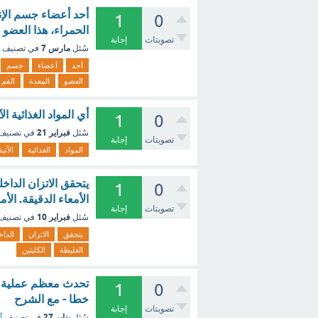
أحد أعضاء جسم الإن
1
0
الحمراء، هذا العضو 
تصويتات
إجابة
مارس 7
سُئل
في تصنيف
أحد
أعضاء
جسم
العضو
المعدة
الفم
أي المواد الغذائية ال
1
0
فبراير 21
سُئل
في تصنيف
تصويتات
إجابة
المواد
الغذائية
الآتية
يتحقق الاتزان الداخل
1
0
الأمعاء الدقيقة. الأ
تصويتات
إجابة
فبراير 10
سُئل
في تصنيف
يتحقق
الاتزان
الدا
الغليظة
الكليتين
تحدث معظم عملية ام
1
0
خطا - مع الشرح
تصويتات
إجابة
يناير 27
سُئل
في تصنيف
أ