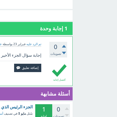
1
إجابة وحدة
تم الرد عليه
فبراير 23
بواسطة
عب
0
تصويتات
إجابة سؤال الجزء الأخير 
أفضل إجابة
أسئلة مشابهة
الجزء الرئيس الذي 
1
0
مايو 5
سُئل
في تصنيف
أسئ
تصويتات
إجابة