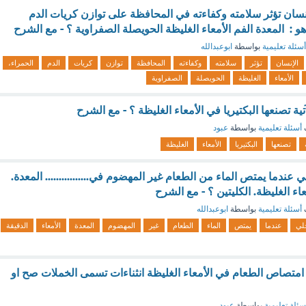
سان تؤثر سلامته وكفاءته في المحافظة على توازن كريات الدم
هو : المعدة الفم الأمعاء الغليظة الحويصلة الصفراوية ؟ - مع الشرح
أسئلة تعليمية
بواسطة
ابوعبدالله
الإنسان
تؤثر
سلامته
وكفاءته
المحافظة
توازن
كريات
الدم
الحمراء،
الأمعاء
الغليظة
الحويصلة
الصفراوية
آتية تصنعها البكتيريا في الأمعاء الغليظة ؟ - مع الشرح
أسئلة تعليمية
بواسطة
عبود
تصنعها
البكتيريا
الأمعاء
الغليظة
ي عندما يمتص الماء من الطعام غير المهضوم في................ المعدة.
معاء الغليظة. الكليتين ؟ - مع الشرح
أسئلة تعليمية
بواسطة
ابوعبدالله
خلي
عندما
يمتص
الماء
الطعام
غير
المهضوم
المعدة
الأمعاء
الدقيقة
تصاص الطعام في الأمعاء الغليظة انثناءات تسمى الخملات صح او
سئلة تعليمية
بواسطة
عبود