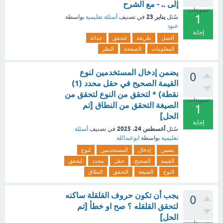
إلى .. - مع الشرح
تصويتات
1
يناير 23
سُئل
في تصنيف
أسئلة تعليمية
بواسطة
عبود
إجابة
أفضل
طريقة
لتحقق
حداثة
المعلومات
الصفحة
النظر
يضمن إدخال المستخدمين لنوع
0
القيمة الصحيح في حقل محدد (1)
نقطة) * لتحقق من النوع لتحقق من
تصويتات
الصيغة التحقق من النطاق [تم
1
الحل]
إجابة
أغسطس 24، 2025
سُئل
في تصنيف
أسئلة
تعليمية
بواسطة
ابوعبدالله
يضمن
إدخال
المستخدمين
لنوع
القيمة
الصحيح
حقل
محدد
لتحقق
النوع
الصيغة
التحقق
النطاق
يجب أن تكون حروف القلقلة ساكنه
0
لتحقق القلقله ؟ صح او خطأ [تم
الحل]