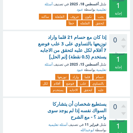
تصويتات
1
أغسطس 18، 2025
سُئل
في تصنيف
أسئلة
تعليمية
بواسطة
عبود
إجابة
يجب
تكون
حروف
القلقلة
ساكنه
لتحقق
القلقله
خطأ
إذا كان مع حسام 21 قلما واراد
0
توزيعها بالتساوي على 3 علب فوضع
7 أقلام لكل علبه لتحقق من الاجابه
تصويتات
يستخدم (0.5 نقطة) [تم الحل]
1
أغسطس 15، 2025
سُئل
في تصنيف
أسئلة
إجابة
تعليمية
بواسطة
عبود
حسام
قلما
واراد
توزيعها
بالتساوي
علب
فوضع
أقلام
لكل
علبه
لتحقق
الاجابه
يستخدم
يستطيع شخصان أن يتشاركا
0
السواك نفسه إذا لم يوجد سوى
واحد ؟ - مع الشرح
تصويتات
1
فبراير 11
سُئل
في تصنيف
أسئلة تعليمية
بواسطة
ابوعبدالله