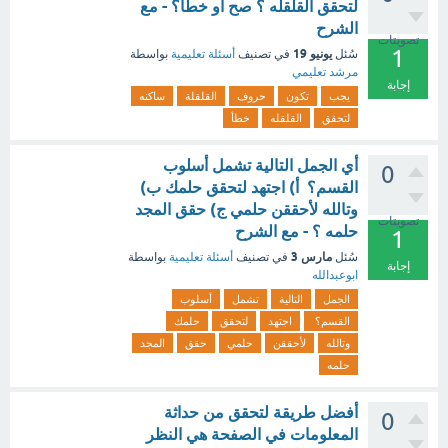
لتحقق القلقله ؟ صح او خطأ؟ - مع
الشرح
تصويتات
1
يونيو 19
سُئل
في تصنيف
أسئلة تعليمية
بواسطة
مرشد تعليمي
إجابة
يجب
تكون
حروف
القلقلة
ساكنه
لتحقق
القلقله
خطأ
أي الجمل التالية تشمل أسلوب
0
القسم؟ أ) اجتهد لتحقق حلمك ب)
وتالله لأحققن حلمي ج) حقق المجد
تصويتات
حلمه ؟ - مع الشرح
1
مارس 3
سُئل
في تصنيف
أسئلة تعليمية
بواسطة
إجابة
ابوعبدالله
الجمل
التالية
تشمل
أسلوب
القسم؟
اجتهد
لتحقق
حلمك
وتالله
لأحققن
حلمي
حقق
المجد
حلمه
أفضل طريقة لتحقق من حداثة
0
المعلومات في الصفحة هي النظر