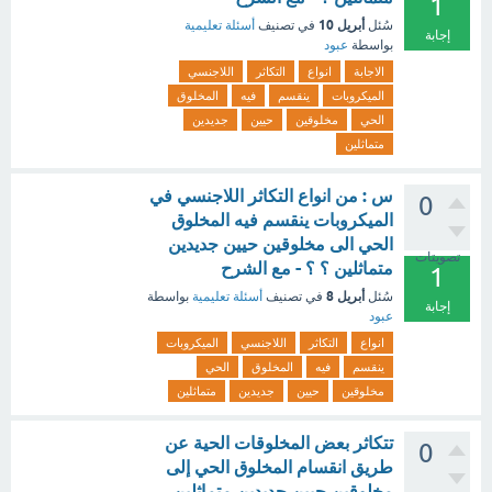
1
أبريل 10
سُئل
في تصنيف
أسئلة تعليمية
إجابة
بواسطة
عبود
الاجابة
انواع
التكاثر
اللاجنسي
الميكروبات
ينقسم
فيه
المخلوق
الحي
مخلوقين
حيين
جديدين
متماثلين
س : من انواع التكاثر اللاجنسي في
0
الميكروبات ينقسم فيه المخلوق
الحي الى مخلوقين حيين جديدين
تصويتات
متماثلين ؟ ؟ - مع الشرح
1
أبريل 8
سُئل
في تصنيف
أسئلة تعليمية
بواسطة
إجابة
عبود
انواع
التكاثر
اللاجنسي
الميكروبات
ينقسم
فيه
المخلوق
الحي
مخلوقين
حيين
جديدين
متماثلين
‏تتكاثر بعض المخلوقات الحية عن
0
طريق انقسام المخلوق الحي إلى
مخلوقين حيين جديدين متماثلين