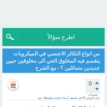
اطرح سؤالاً
من انواع التكاثر الاجنسي في الميكروبات
ينقسم فيه المخلوق الحي الى مخلوقين حيين
جديدين متماثلين ؟ - مع الشرح
0
تصويتات
سُئل
فبراير 23
في تصنيف
أسئلة تعليمية
بواسطة
عبود