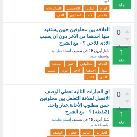
عبود
إجابة
انواع
التكاثر
اللاجنسي
الميكروبات
ينقسم
فيه
المخلوق
الحي
العلاقه بين مخلوقين حيين يستفيد
0
منها احدهما من الاخر دون ان يسبب
الاذى للاخر. ؟ - مع الشرح
تصويتات
1
أبريل 19
سُئل
في تصنيف
أسئلة تعليمية
بواسطة
عبود
إجابة
العلاقه
مخلوقين
حيين
يستفيد
منها
احدهما
الاخر
دون
يسبب
الاذى
للاخر
اي العبارات التاليه تعطي الوصف
0
الافضل لعلاقة التطفل بين مخلوقين
حيين مطلوب الأجابة.خيار واحد.
تصويتات
(2نقطة) ؟ - مع الشرح
1
أبريل 13
سُئل
في تصنيف
أسئلة تعليمية
إجابة
بواسطة
عبود
العبارات
التاليه
تعطي
الوصف