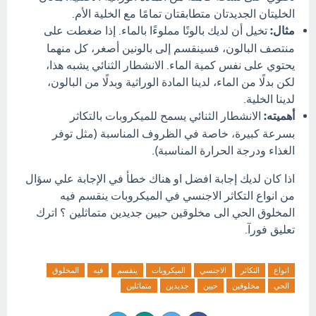
الخليتان الجديدتان متطابقتان تمامًا مع الخلية الأم.
مثال:
تخيل أن لديك بالونًا مملوءًا بالماء. إذا ضغطت على
منتصف البالون، فسينقسم إلى بالونين أصغر، كل منهما
يحتوي على نفس كمية الماء. الانشطار الثنائي يشبه هذا،
لكن بدلًا من الماء، لدينا المادة الوراثية وبدلًا من البالون،
لدينا الخلية.
أهميته:
الانشطار الثنائي يسمح للميكروبات بالتكاثر
بسرعة كبيرة، خاصة في الظروف المناسبة (مثل توفر
الغذاء ودرجة الحرارة المناسبة).
اذا كان لديك إجابة افضل او هناك خطأ في الإجابة علي سؤال
من انواع التكاثر الاجنسي في الميكروبات ينقسم فيه
المخلوق الحي الى مخلوقين حيين جديدين متماثلين ؟ اترك
تعليق فورآ.
انواع
التكاثر
الاجنسي
الميكروبات
ينقسم
فيه
المخلوق
الحي
مخلوقين
حيين
جديدين
متماثلين