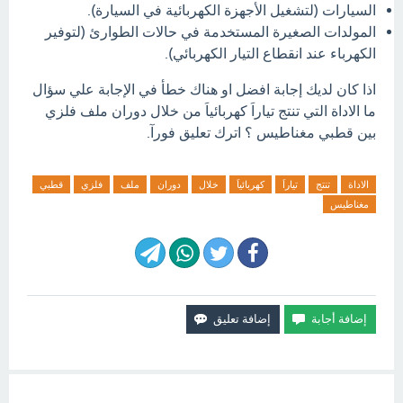
السيارات (لتشغيل الأجهزة الكهربائية في السيارة).
المولدات الصغيرة المستخدمة في حالات الطوارئ (لتوفير
الكهرباء عند انقطاع التيار الكهربائي).
اذا كان لديك إجابة افضل او هناك خطأ في الإجابة علي سؤال
ما الاداة التي تنتج تياراَ كهربائياَ من خلال دوران ملف فلزي
بين قطبي مغناطيس ؟ اترك تعليق فورآ.
الاداة
تنتج
تياراَ
كهربائياَ
خلال
دوران
ملف
فلزي
قطبي
مغناطيس