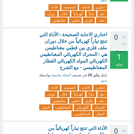
عبود
اختاري
الاجابة
الصحيحة
الأداة
تنتج
تياراً
كهربائياً
خلال
دوران
ملف
فلزي
قطبي
مغناطيس
اختاري الاجابة الصحيحة : الأداة التي
0
تنتج تياراً كهربائياً من خلال دوران
ملف فلزي بين قطبي مغناطيس
تصويتات
هي : المحرك الكهربائي المغناطيس
1
الكهربائي المولد الكهربائي القطار
إجابة
المغناطيسي - مع الشرح
يناير 20
سُئل
في تصنيف
أسئلة تعليمية
بواسطة
عبود
اختاري
الاجابة
الصحيحة
الأداة
تنتج
تياراً
كهربائياً
خلال
دوران
ملف
فلزي
قطبي
مغناطيس
المحرك
الكهربائي
المغناطيس
المولد
القطار
المغناطيسي
الأداة التي تنتج تياراً كهربائياً من
0