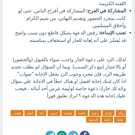
اللفتة الكريمة.
المشاركة في الفرح:
المشاركة في أفراح الناس، حتى لو
كانت بمجرد الحضور وتقديم التهاني، من شيم الكرام
وأخلاق المسلمين.
تجنب الإساءة:
رفض الدعوة بشكل قاطع دون سبب واضح
قد يُفسَّر على أنه إهانة للجار أو استخفاف بمناسبته.
لذلك، الرد على دعوة الجار واجب، سواء بالقبول (والحضور)
أو بالاعتذار (مع ذكر السبب). وبما أن السؤال لم يطلب تحديد
طريقة الرد، فإن مجرد وجوب الرد يجعل الإجابة "صواب".
اذا كان لديك إجابة افضل او هناك خطأ في الإجابة علي سؤال
وجّه لك جارك دعوة خاصة لوليمة عرس أحد أبنائه ، فيجب
عليك إجابة هذه الدعوة ؟ اترك تعليق فورآ.
وجّه
جارك
دعوة
خاصة
لوليمة
عرس
أحد
أبنائه
فيجب
عليك
إجابة
الدعوة