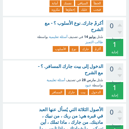
الخطأ
السياقي
نفسك
أمانة
فيجب
عليك
إخفاؤها
مكروه
أكرمْ جارك. نوع الأسلوب ؟ - مع
0
الشرح
يوليو 14
سُئل
في تصنيف
أسئلة تعليمية
بواسطة
تصويتات
طالب التميز
1
أكرمْ
جارك
نوع
الأسلوب
إجابة
الدخول إلى بيت جارك المسافر. ؟ -
0
مع الشرح
مارس 28
سُئل
في تصنيف
أسئلة تعليمية
تصويتات
بواسطة
عبود
1
الدخول
بيت
جارك
المسافر
إجابة
الأصول الثلاثة التي يُسأل عنها العبد
0
في قبره هي: من ربك ، من نبيك ،
مادينك. من جارك ، ماذا تملك ، أين
تصويتات
تسكن . ما شهادتك ، ماذا تلبس ، ما