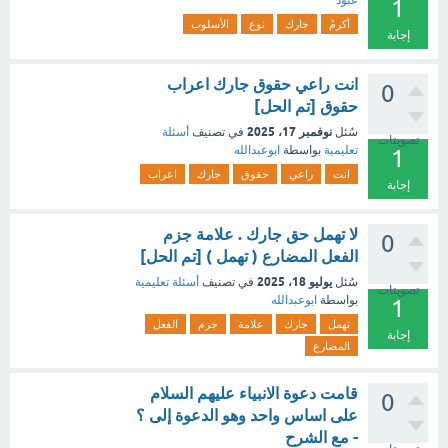
عبود
1
أكرمْ
جارك
نوع
الأسلوب
إجابة
انت راعي حقوق جارك اعراب
0
حقوق [تم الحل]
نوفمبر 17، 2025
سُئل
في تصنيف
أسئلة
تصويتات
تعليمية
بواسطة
ابوعبدالله
1
انت
راعي
حقوق
جارك
اعراب
إجابة
لا تهمل حق جارك . علامة جزم
0
الفعل المضارع ( تهمل ) [تم الحل]
يوليو 18، 2025
سُئل
في تصنيف
أسئلة تعليمية
تصويتات
بواسطة
ابوعبدالله
1
تهمل
جارك
علامة
جزم
الفعل
إجابة
المضارع
قامت دعوة الانبياء عليهم السلام
0
على اساس واحد وهو الدعوة إلى ؟
- مع الشرح