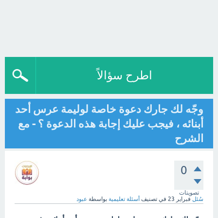
اطرح سؤالاً
وجّه لك جارك دعوة خاصة لوليمة عرس أحد
أبنائه ، فيجب عليك إجابة هذه الدعوة ؟ - مع
الشرح
0
تصويتات
سُئل
فبراير 23
في تصنيف
أسئلة تعليمية
بواسطة
عبود