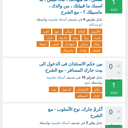
1
اسمك ما قبيلتك ، من والدك ،
إجابة
ماسبيلك ؟ - مع الشرح
مارس 4
سُئل
في تصنيف
أسئلة تعليمية
بواسطة
ابوعبدالله
الأصول
الثلاثة
يُسأل
عنها
العبد
قبره
ربك
نبيك
مادينك
جارك
تملك
تسكن
شهادتك
تلبس
اسمك
قبيلتك
والدك
ماسبيلك
بين حكم الاستئذان فى الدخول الى
0
بيت جارك المسافر - مع الشرح
فبراير 10
سُئل
في تصنيف
أسئلة تعليمية
تصويتات
بواسطة
عبود
1
حكم
الاستئذان
الدخول
بيت
إجابة
جارك
المسافر
أكرمْ جارك. نوع الأسلوب - مع
0
الشرح
يناير 5
سُئل
في تصنيف
أسئلة تعليمية
بواسطة
تصويتات