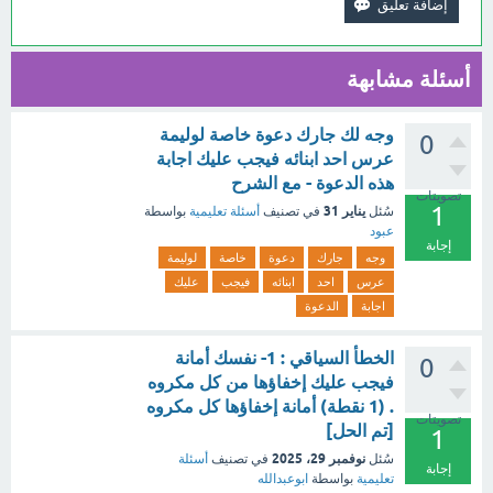
أسئلة مشابهة
وجه لك جارك دعوة خاصة لوليمة
0
عرس احد ابنائه فيجب عليك اجابة
هذه الدعوة - مع الشرح
تصويتات
1
يناير 31
سُئل
في تصنيف
أسئلة تعليمية
بواسطة
عبود
إجابة
وجه
جارك
دعوة
خاصة
لوليمة
عرس
احد
ابنائه
فيجب
عليك
اجابة
الدعوة
الخطأ السياقي : 1- نفسك أمانة
0
فيجب عليك إخفاؤها من كل مكروه
. (1 نقطة) أمانة إخفاؤها كل مكروه
تصويتات
[تم الحل]
1
نوفمبر 29، 2025
سُئل
في تصنيف
أسئلة
إجابة
تعليمية
بواسطة
ابوعبدالله