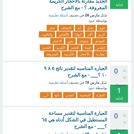
الجديد مقارنة بالأحجار الكريمة
إجابة
المعروفة. ؟ - مع الشرح
مارس 26
سُئل
في تصنيف
أسئلة تعليمية
بواسطة
عبود
قوم
تخيل
أنه
اكتشاف
حجر
كريم
أكثر
إبهارًا
الألماس
والياقوت
العوامل
ستؤخذ
بعين
الاعتبار
لتقدير
قيمة
الحجر
الكريم
الجديد
مقارنة
بالأحجار
الكريمة
المعروفة
العباره المناسبه لتقدير ناتج ٥ ٨ ٩
0
١٠ ؟___ - مع الشرح
مارس 19
سُئل
في تصنيف
أسئلة تعليمية
تصويتات
بواسطة
عبود
1
العباره
المناسبه
لتقدير
ناتج
؟___
إجابة
العبارة المناسبة لتقدير مساحة
0
المستطيل في الشكل أدناه هي ٦٥
؟___ - مع الشرح
تصويتات
مارس 19