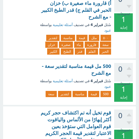
أ) قارورة ماء صغيرة ب) خزان
الحبر في القلم ج) قدر الطبخ الكبير
تصويتات
- مع الشرح
1
فبراير 4
سُئل
في تصنيف
أسئلة تعليمية
بواسطة
إجابة
عبود
٥٠٠
ملل
قيمة
مناسبة
لتقدير
سعة
قارورة
ماء
صغيرة
خزان
الحبر
القلم
قدر
الطبخ
الكبير
500 مل قيمة مناسبة لتقدير سعة -
0
مع الشرح
فبراير 4
سُئل
في تصنيف
أسئلة تعليمية
بواسطة
تصويتات
عبود
1
500
قيمة
مناسبة
لتقدير
سعة
إجابة
قوم تخيل أنه تم اكتشاف حجر كريم
0
أكثر إبهارًا من الألماس والياقوت
قوم العوامل التي ستؤخذ بعين
تصويتات
الاعتبار لتقدير قيمة الحجر الكريم
1