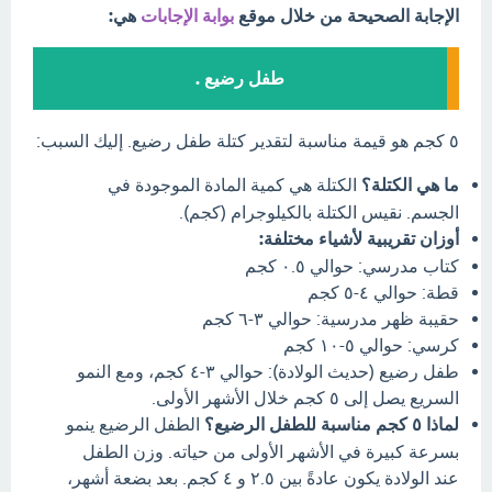
الإجابة الصحيحة من خلال موقع
بوابة الإجابات
هي:
طفل رضيع .
٥ كجم هو قيمة مناسبة لتقدير كتلة طفل رضيع. إليك السبب:
ما هي الكتلة؟
الكتلة هي كمية المادة الموجودة في
الجسم. نقيس الكتلة بالكيلوجرام (كجم).
أوزان تقريبية لأشياء مختلفة:
كتاب مدرسي: حوالي ٠.٥ كجم
قطة: حوالي ٤-٥ كجم
حقيبة ظهر مدرسية: حوالي ٣-٦ كجم
كرسي: حوالي ٥-١٠ كجم
طفل رضيع (حديث الولادة): حوالي ٣-٤ كجم، ومع النمو
السريع يصل إلى ٥ كجم خلال الأشهر الأولى.
لماذا ٥ كجم مناسبة للطفل الرضيع؟
الطفل الرضيع ينمو
بسرعة كبيرة في الأشهر الأولى من حياته. وزن الطفل
عند الولادة يكون عادةً بين ٢.٥ و ٤ كجم. بعد بضعة أشهر،