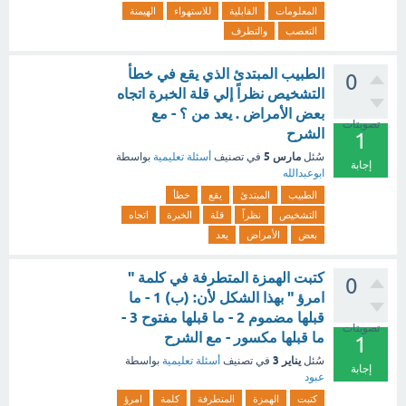
المعلومات
القابلية
للاستهواء
الهيمنة
التعصب
والتطرف
الطبيب المبتدئ الذي يقع في خطأ
0
التشخيص نظراً إلي قلة الخبرة اتجاه
بعض الأمراض . يعد من ؟ - مع
تصويتات
الشرح
1
مارس 5
سُئل
في تصنيف
أسئلة تعليمية
بواسطة
إجابة
ابوعبدالله
الطبيب
المبتدئ
يقع
خطأ
التشخيص
نظراً
قلة
الخبرة
اتجاه
بعض
الأمراض
يعد
كتبت الهمزة المتطرفة في كلمة "
0
امرؤ " بهذا الشكل لأن: (ب) 1 - ما
قبلها مضموم 2 - ما قبلها مفتوح 3 -
تصويتات
ما قبلها مكسور - مع الشرح
1
يناير 3
سُئل
في تصنيف
أسئلة تعليمية
بواسطة
إجابة
عبود
كتبت
الهمزة
المتطرفة
كلمة
امرؤ