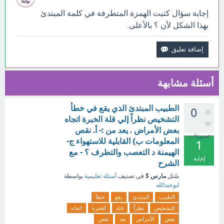
إجابة سؤال كتبت الهمزة المتطرفة في كلمة المبتدئ
بهذا الشكل لأن ؟ بالأعلى.
أسئلة مشابهة
الطبيب المبتدئ الذي يقع في خطأ
0
التشخيص نظراً إلي قلة الخبرة اتجاه
بعض الأمراض . يعد من :- أ. نقص
تصويتات
المعلومات ب) القابلية للاستهواء ج-
1
الهيمنة د التعصب والتطرف ؟ - مع
إجابة
الشرح
مارس 5
سُئل
في تصنيف
أسئلة تعليمية
بواسطة
ابوعبدالله
الطبيب
المبتدئ
يقع
خطأ
التشخيص
نظراً
قلة
الخبرة
اتجاه
بعض
الأمراض
يعد
نقص