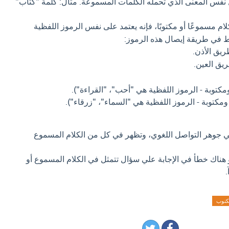
فس المعنى الذي تحمله الكلمات المسموعة. مثال: كلمة "كتاب"
ام مسموعًا أو مكتوبًا، فإنه يعتمد على نفس الرموز اللفظية
ط في طريقة إيصال هذه الرموز:
يق الأذن.
يق العين.
توبة - الرموز اللفظية هي "أحب"، "القراءة").
كتوبة - الرموز اللفظية هي "السماء"، "زرقاء").
هي جوهر التواصل اللغوي، وتظهر في كل من الكلام المسموع
و هناك خطأ في الإجابة علي سؤال تتمثل في الكلام المسموع أو
.
كنوب