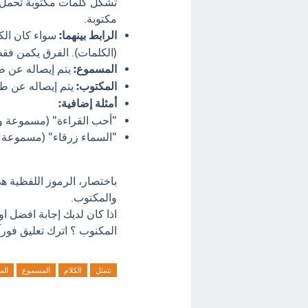
تشكل كلمات مكتوبة تحمل ن
مكتوبة.
الرابط بينهما:
سواء كان الكل
(الكلمات). الفرق يكمن فق
المسموع:
يتم إيصاله عن طر
المكتوب:
يتم إيصاله عن طر
أمثلة إضافية:
"أحب القراءة" (مسموعة ومك
"السماء زرقاء" (مسموعة وم
باختصار، الرموز اللفظية 
والمكتوب.
اذا كان لديك إجابة افضل ا
المكنوب ؟ اترك تعليق فورآ
تتمثل
الكلام
المسموع
الم