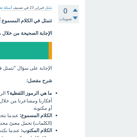
سُئل
فبراير 23
في تصنيف
أسئلة تع
0
تصويتات
تتمثل في الكلام المسموع أ
الإجابة الصحيحة من خلال 
الإجابة على سؤال "تتمثل 
شرح مفصل:
ما هي الرموز اللفظية؟
الرم
أفكارنا ومشاعرنا من خلال
أو مكتوبة.
الكلام المسموع:
عندما نتحد
(الكلمات) تحمل معنىً محدد
الكلام المكتوب:
عندما نكتب