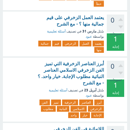
خطأ
يعتمد العمل الزخرفي على قيم
0
جمالية منها ؟ - مع الشرح
مارس 31
سُئل
في تصنيف
أسئلة تعليمية
تصويتات
بواسطة
عبود
1
يعتمد
العمل
الزخرفي
قيم
جمالية
إجابة
منها
أبرز العناصر الزخرفية التي تميز
0
الفن الزخرفي الاسلامي العناصر
النباتية مطلوب الإجابة. خيار واحد. ؟
تصويتات
- مع الشرح
1
أبريل 23
سُئل
في تصنيف
أسئلة تعليمية
إجابة
بواسطة
عبود
أبرز
العناصر
الزخرفية
تميز
الفن
الزخرفي
الاسلامي
النباتية
مطلوب
الإجابة
خيار
واحد
اللانهائية في الفن الزخرفي