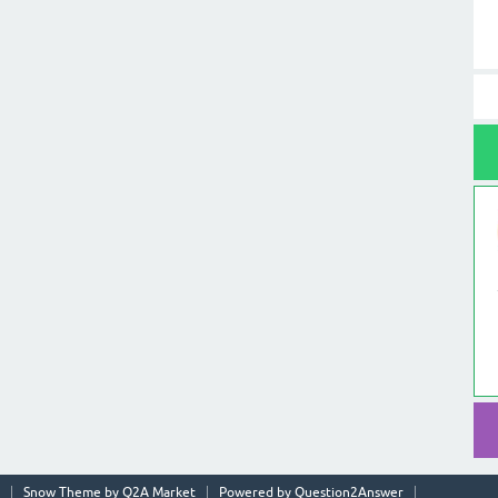
Snow Theme by
Q2A Market
Powered by
Question2Answer