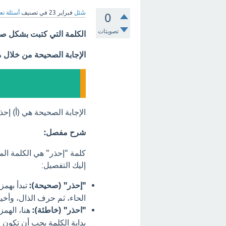
سُئل
فبراير 23
في تصنيف
أسئلة تع
0
تصويتات
الكلمة التي كتبت بشكل ص
الإجابة الصحيحة من خلال 
الإجابة الصحيحة هي (أ) إحذر
شرح مفصل:
كلمة "إحذر" هي الكلمة الم
إليك التفصيل:
"إحذر" (صحيحة):
تبدأ بهمز
الحاء، ثم حرف الذال، وأخير
"احذر" (خاطئة):
هنا، الهمز
بداية الكلمة يجب أن تكون 