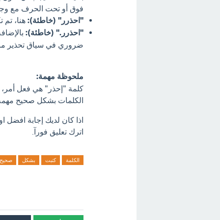
فوق أو تحت الحرف مع وجود
"احذرر" (خاطئة):
هنا، تم ت
"احذرر." (خاطئة):
بالإضافة
ضروري في سياق تحذير مب
ملحوظة مهمة:
كلمة "إحذر" هي فعل أمر، أي
الكلمات بشكل صحيح مهمة ج
اذا كان لديك إجابة افضل 
اترك تعليق فورآ.
الكلمة
كتبت
بشكل
صحيح