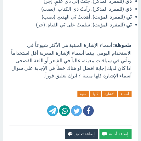
ذي
(للمفرد المذكر): جئتُ إلى ذي علمٍ. (جر)
ذي
(للمفرد المذكر): رأيتُ ذي الكتابِ. (نصب)
تَي
(للمفرد المؤنث): أهديتُ تَي الهديةِ. (نصب)
تَي
(للمفرد المؤنث): سلمتُ على تَي الفتاةِ. (جر)
ملحوظة:
أسماء الإشارة المبنية هي الأكثر شيوعاً في
الاستخدام اليومي. بينما أسماء الإشارة المعربة أقل استخداماً
وتأتي في سياقات معينة، غالباً في الشعر أو اللغة الفصحى.
اذا كان لديك إجابة افضل او هناك خطأ في الإجابة علي سؤال
أسماء الإشارة كلها مبنية ؟ اترك تعليق فورآ.
أسماء
الإشارة
كلها
مبنية