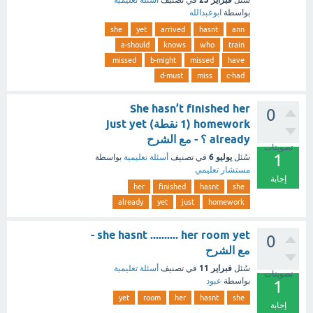
سُئل
في تصنيف
أسئلة تعليمية
بواسطة
ابوعبدالله
she
yet
arrived
hasnt
ann
a-should
knows
who
train
missed
b-might
missed
have
d-must
miss
c-had
She hasn’t finished her
0
homework (1 نقطة) just yet
already ؟ - مع الشرح
تصويتات
1
يوليو 6
سُئل
في تصنيف
أسئلة تعليمية
بواسطة
مستشار تعليمي
إجابة
her
finished
hasnt
she
already
yet
just
homework
she hasnt .......... her room yet -
0
مع الشرح
فبراير 11
سُئل
في تصنيف
أسئلة تعليمية
تصويتات
بواسطة
عبود
1
yet
room
her
hasnt
she
إجابة