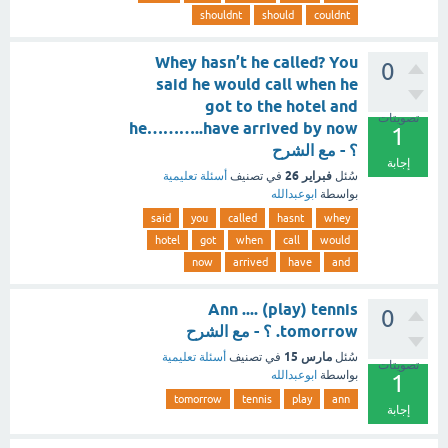
shouldnt
should
couldnt
Whey hasn’t he called? You
0
said he would call when he
got to the hotel and
تصويتات
he………..have arrived by now
1
؟ - مع الشرح
إجابة
فبراير 26
سُئل
في تصنيف
أسئلة تعليمية
بواسطة
ابوعبدالله
said
you
called
hasnt
whey
hotel
got
when
call
would
now
arrived
have
and
Ann .... (play) tennis
0
tomorrow. ؟ - مع الشرح
مارس 15
سُئل
في تصنيف
أسئلة تعليمية
تصويتات
بواسطة
ابوعبدالله
1
tomorrow
tennis
play
ann
إجابة