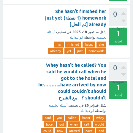
She hasn’t finished her
0
homework (1 نقطة) just yet
already [تم الحل]
تصويتات
1
سبتمبر 18، 2025
سُئل
في تصنيف
أسئلة
تعليمية
بواسطة
ابوعبدالله
إجابة
her
finished
hasnt
she
already
yet
just
homework
Whey hasn’t he called? You
0
said he would call when he
got to the hotel and
تصويتات
he………..have arrived by now
1
could couldn’t should
إجابة
shouldn’t ؟ - مع الشرح
فبراير 26
سُئل
في تصنيف
أسئلة تعليمية
بواسطة
ابوعبدالله
said
you
called
hasnt
whey
hotel
got
when
call
would
could
now
arrived
have
and