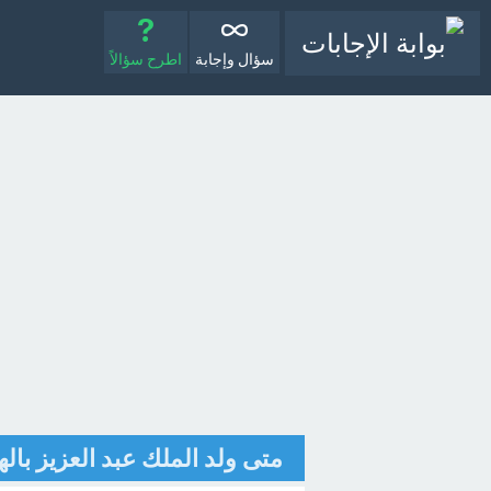
سؤال وإجابة
اطرح سؤالاً
متى ولد الملك عبد العزيز بال