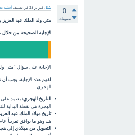
سُئل
فبراير 23
في تصنيف
أسئلة تع
0
تصويتات
متى ولد الملك عبد العزيز 
الإجابة الصحيحة من خلال 
الإجابة على سؤال "متى ولد
لفهم هذه الإجابة، يجب أن ن
الهجري.
التاريخ الهجري:
يعتمد على ه
الهجرة هي نقطة البداية لل
تاريخ ميلاد الملك عبد العزيز
هـ، وهو ما يوافق تقريباً عام 1880 ميلادي
التحويل من ميلادي إلى هج