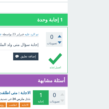
1
إجابة وحدة
تم الرد عليه
فبراير 23
بواسطة
عب
0
تصويتات
إجابة سؤال متى ولد الملك
أفضل إجابة
أسئلة مشابهة
الاجابة : متى اطلقت رؤية السعودية 
1
0
مارس 24
سُئل
في تصني
تصويتات
إجابة
الاجابة
اطلقت
رؤية