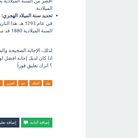
الميلادية.
تحديد سنة الميلاد الهجري:
ع
في عام 1293 هـ.
السنة الميلادية 1880 قد مر بالفعل.
لذلك، الإجابة الصحيحة وا
اذا كان لديك إجابة افضل ا
؟ اترك تعليق فورآ.
ولد
الملك
عبد
العزيز
ب