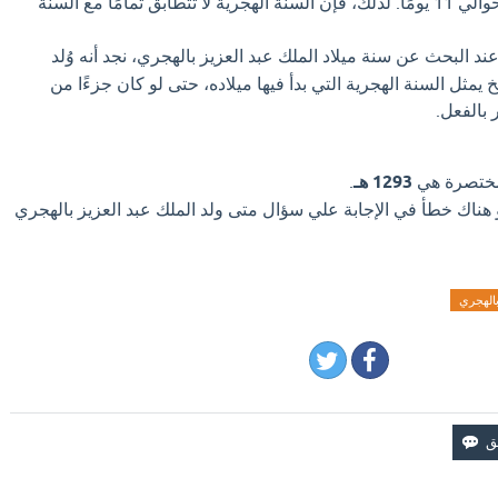
أقصر من السنة الميلادية بحوالي 11 يومًا. لذلك، فإن السنة الهجرية لا تتطابق تمامًا مع السنة
ند البحث عن سنة ميلاد الملك عبد العزيز بالهجري، نجد أنه وُلد
 هذا التاريخ يمثل السنة الهجرية التي بدأ فيها ميلاده، حتى لو كان جزءًا من
لمختصرة هي
1293 هـ
.
و هناك خطأ في الإجابة علي سؤال متى ولد الملك عبد العزيز بالهجري
الهجري