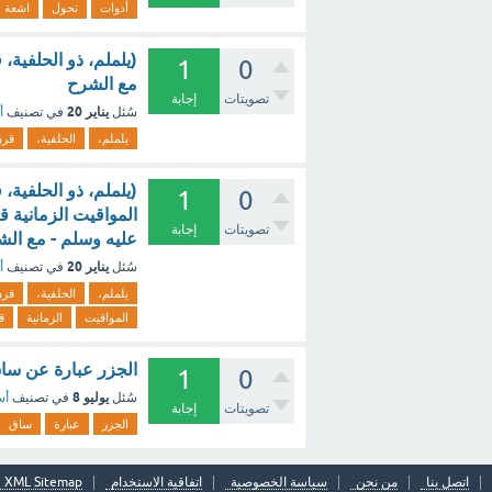
أدوات
تحول
اشعة
(يلملم، ذو الحلفية،
1
0
مع الشرح
تصويتات
إجابة
يناير 20
سُئل
في تصنيف
أ
يلملم،
الحلفية،
قرن
(يلملم، ذو الحلفية،
1
0
المواقيت الزمانية ق
تصويتات
إجابة
عليه وسلم - مع الش
يناير 20
سُئل
في تصنيف
أ
يلملم،
الحلفية،
قرن
المواقيت
الزمانية
ق
الجزر عبارة عن ساق مخزنة للغذاء 
1
0
يوليو 8
سُئل
في تصنيف
أس
تصويتات
إجابة
الجزر
عبارة
ساق
اتصل بنا
من نحن
سياسة الخصوصية
اتفاقية الاستخدام
XML Sitemap