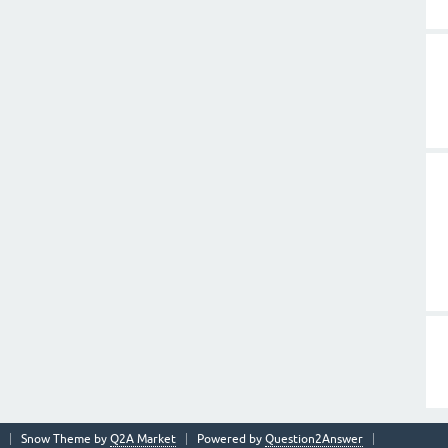
Snow Theme by
Q2A Market
Powered by
Question2Answer