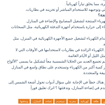
 مما يخلق تياراً كهربائياً.
بائي وتوجيهه للاستخدام المباشر أو تخزينه في بطاريات.
تجة؟
باء المنتجة لتشغيل المصابيح والإضاءة في المنازل.
ء إلى حرارة باستخدام أجهزة التدفئة الكهربائية، مثل السخانات
م الكهرباء لتشغيل جميع الأجهزة الكهربائية في المنزل، مثل
.
لكهرباء الزائدة في بطاريات لاستخدامها في الأوقات التي لا
الليل أو الأيام الغائمة.
يتم تجميع العديد من الخلايا الشمسية معاً لتشكيل ما يسمى "الألواح
ر كمية أكبر من الكهرباء وتستخدم على نطاق واسع في المنازل
يفة والمتجددة.
او هناك خطأ في الإجابة علي سؤال أدوات تحول أشعة الشمس إلى
م في إضاءة المنازل، وتدفئتها ؟ اترك تعليق فورآ.
طاقة
كهربائية
مخزنة
تستخدم
إضاءة
المنازل،
وتدفئتها