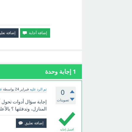
1
إجابة وحدة
تم الرد عليه
فبراير 24
بواسطة
عب
0
تصويتات
إجابة سؤال أدوات تحول 
المنازل، وتدفئتها ؟ بالأعل
أفضل إجابة