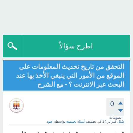
اطرح سؤالاً
التحقق من تاريخ تحديث المعلومات على
الموقع من الأمور التي ينبغي الأخذ بها عند
البحث عبر الانترنت ؟ - مع الشرح
0
تصويتات
سُئل
فبراير 24
في تصنيف
أسئلة تعليمية
بواسطة
عبود