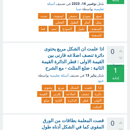
إجابة
نوفمبر 16، 2023
سُئل
في تصنيف
أسئلة
تعليمية
بواسطة
صبا
صنع
نموذج
مصغر
لسفينة،
بحيث
يمثل
أمتار
الطول
الفعلي
للسفينة،
طول
النموذج
سم،
فما
للسفينة
اذا علمت ان الشكل مربع يحتوى
0
دائرة تنصف اضلاعه قارنى بين
القيمة الاولى : قطر الدائرة القيمة
تصويتات
الثانية : ضلع المثلث - مع الشرح
1
يناير 13
سُئل
في تصنيف
أسئلة تعليمية
بواسطة
إجابة
عبود
اذا
علمت
الشكل
مربع
يحتوى
دائرة
تنصف
اضلاعه
قارنى
القيمة
الاولى
قطر
الدائرة
الثانية
ضلع
المثلث
قصت المعلمة بطاقات من الورق
0
المقوى كما في الشكل أدناه طول