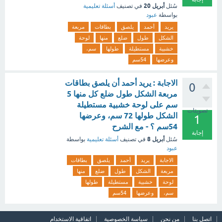
أبريل 20
سُئل
في تصنيف
أسئلة تعليمية
بواسطة
عبود
يريد
أحمد
يلصق
بطاقات
مربعة
الشكل
طول
ضلع
منها
لوحة
خشبية
مستطيلة
طولها
سم،
وعرضها
54سم
الاجابة : يريد أحمد أن يلصق بطاقات
0
مربعة الشكل طول ضلع كل منها 5
سم على لوحة خشبية مستطيلة
تصويتات
الشكل طولها 72 سم، وعرضها
1
54سم ؟ - مع الشرح
إجابة
أبريل 8
سُئل
في تصنيف
أسئلة تعليمية
بواسطة
عبود
الاجابة
يريد
أحمد
يلصق
بطاقات
مربعة
الشكل
طول
ضلع
منها
لوحة
خشبية
مستطيلة
طولها
سم،
وعرضها
54سم
اتصل بنا
من نحن
سياسة الخصوصية
اتفاقية الاستخدام