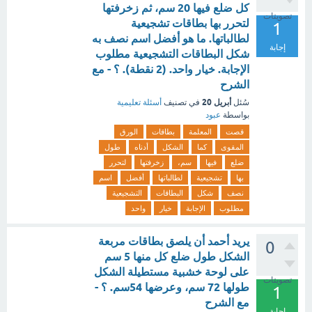
كل ضلع فيها 20 سم، ثم زخرفتها
تصويتات
لتحرر بها بطاقات تشجيعية
1
لطالباتها. ما هو أفضل اسم نصف به
إجابة
شكل البطاقات التشجيعية مطلوب
الإجابة. خيار واحد. (2 نقطة). ؟ - مع
الشرح
أبريل 20
سُئل
في تصنيف
أسئلة تعليمية
بواسطة
عبود
قصت
المعلمة
بطاقات
الورق
المقوى
كما
الشكل
أدناه
طول
ضلع
فيها
سم،
زخرفتها
لتحرر
بها
تشجيعية
لطالباتها
أفضل
اسم
نصف
شكل
البطاقات
التشجيعية
مطلوب
الإجابة
خيار
واحد
يريد أحمد أن يلصق بطاقات مربعة
0
الشكل طول ضلع كل منها 5 سم
على لوحة خشبية مستطيلة الشكل
تصويتات
طولها 72 سم، وعرضها 54سم. ؟ -
1
مع الشرح
إجابة