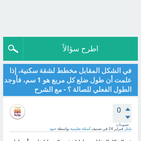
اطرح سؤالاً
في الشكل المقابل مخطط لشقة سكنية، إذا
علمت أن طول ضلع كل مربع هو 1 سم، فأوجد
الطول الفعلي للصالة ؟ - مع الشرح
0
تصويتات
سُئل
فبراير 24
في تصنيف
أسئلة تعليمية
بواسطة
عبود